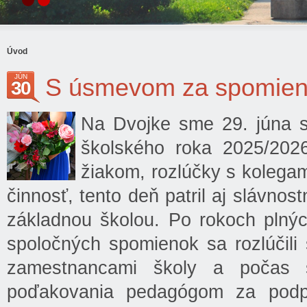
Úvod
JÚN
S úsmevom za spomie
30
Na Dvojke sme 29. júna sl
školského roka 2025/202
žiakom, rozlúčky s kolegam
činnosť, tento deň patril aj slávnos
základnou školou. Po rokoch plných
spoločných spomienok sa rozlúčili s
zamestnancami školy a počas s
poďakovania pedagógom za podporu