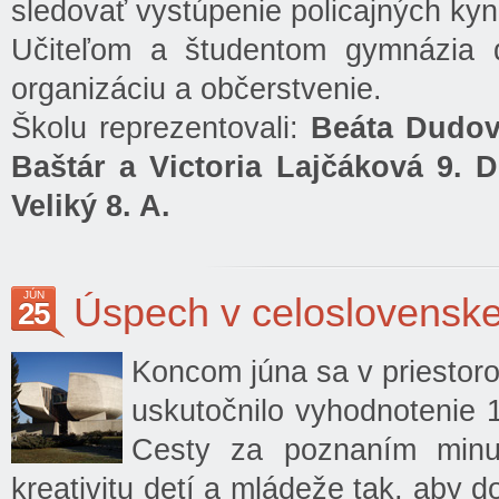
sledovať vystúpenie policajných kyn
Učiteľom a študentom gymnázia 
organizáciu a občerstvenie.
Školu reprezentovali:
Beáta Dudová
Baštár a Victoria Lajčáková 9. D
Veliký 8. A.
JÚN
Úspech v celoslovenske
25
Koncom júna sa v priestor
uskutočnilo vyhodnotenie 
Cesty za poznaním minul
kreativitu detí a mládeže tak, aby do