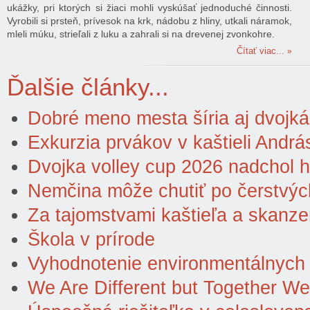
ukážky, pri ktorých si žiaci mohli vyskúšať jednoduché činnosti.
Vyrobili si prsteň, prívesok na krk, nádobu z hliny, utkali náramok,
mleli múku, strieľali z luku a zahrali si na drevenej zvonkohre.
Čítať viac...
Ďalšie články...
Dobré meno mesta šíria aj dvojká
Exkurzia prvákov v kaštieli Andr
Dvojka volley cup 2026 nadchol h
Nemčina môže chutiť po čerstvý
Za tajomstvami kaštieľa a skanz
Škola v prírode
Vyhodnotenie environmentálnych a
We Are Different but Together W