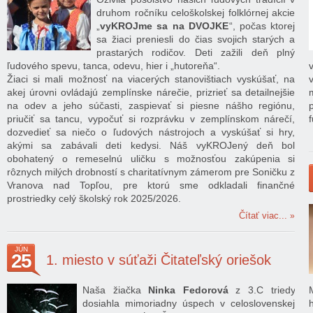
druhom ročníku celoškolskej folklórnej akcie
„
vyKROJme sa na DVOJKE
“, počas ktorej
sa žiaci preniesli do čias svojich starých a
prastarých rodičov. Deti zažili deň plný
ľudového spevu, tanca, odevu, hier i „hutoreňa“.
Žiaci si mali možnosť na viacerých stanovištiach vyskúšať, na
akej úrovni ovládajú zemplínske nárečie, prizrieť sa detailnejšie
na odev a jeho súčasti, zaspievať si piesne nášho regiónu,
priučiť sa tancu, vypočuť si rozprávku v zemplínskom nárečí,
dozvedieť sa niečo o ľudových nástrojoch a vyskúšať si hry,
akými sa zabávali deti kedysi. Náš vyKROJený deň bol
obohatený o remeselnú uličku s možnosťou zakúpenia si
rôznych milých drobností s charitatívnym zámerom pre Soničku z
Vranova nad Topľou, pre ktorú sme odkladali finančné
prostriedky celý školský rok 2025/2026.
Čítať viac...
JÚN
25
1. miesto v súťaži Čitateľský oriešok
Naša žiačka
Ninka Fedorová
z 3.C triedy
dosiahla mimoriadny úspech v celoslovenskej