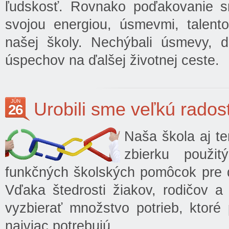
ľudskosť. Rovnako poďakovanie s
svojou energiou, úsmevmi, talento
našej školy. Nechýbali úsmevy, d
úspechov na ďalšej životnej ceste.
JÚN
Urobili sme veľkú radosť
26
Naša škola aj te
zbierku použi
funkčných školských pomôcok pre d
Vďaka štedrosti žiakov, rodičov a
vyzbierať množstvo potrieb, ktoré
najviac potrebujú.