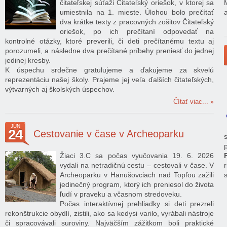
čitateľskej súťaži Čitateľský oriešok, v ktorej sa
umiestnila na 1. mieste. Úlohou bolo prečítať
dva krátke texty z pracovných zošitov Čitateľský
oriešok, po ich prečítaní odpovedať na
kontrolné otázky, ktoré preverili, či deti prečítanému textu aj
porozumeli, a následne dva prečítané príbehy preniesť do jednej
jedinej kresby.
K úspechu srdečne gratulujeme a ďakujeme za skvelú
reprezentáciu našej školy. Prajeme jej veľa ďalších čitateľských,
výtvarných aj školských úspechov.
Čítať viac...
JÚN
24
Cestovanie v čase v Archeoparku
Žiaci 3.C sa počas vyučovania 19. 6. 2026
vydali na netradičnú cestu – cestovali v čase. V
Archeoparku v Hanušovciach nad Topľou zažili
jedinečný program, ktorý ich preniesol do života
ľudí v praveku a včasnom stredoveku.
Počas interaktívnej prehliadky si deti prezreli
rekonštrukcie obydlí, zistili, ako sa kedysi varilo, vyrábali nástroje
či spracovávali suroviny. Najväčším zážitkom boli praktické