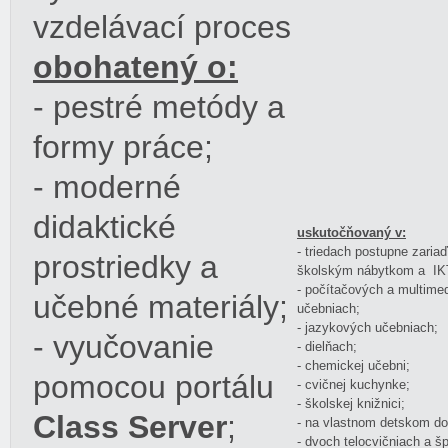
vzdelávací proces
obohatený o:
- pestré metódy a
formy práce;
- moderné
didaktické
uskutočňovaný v:
- triedach postupne zar
prostriedky a
školským nábytkom a IKT
- počítačových a multime
učebné materiály;
učebniach;
- jazykových učebniach;
- vyučovanie
- dielňach;
- chemickej učebni;
pomocou portálu
- cvičnej kuchynke;
- školskej knižnici;
Class Server
;
- na vlastnom detskom do
- dvoch telocvičniach a š