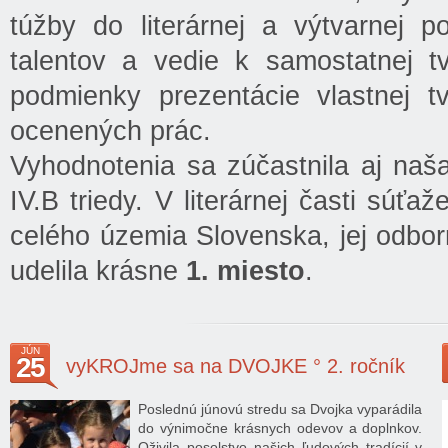
túžby do literárnej a výtvarnej p
talentov a vedie k samostatnej tv
podmienky prezentácie vlastnej t
ocenených prác.
Vyhodnotenia sa zúčastnila aj naš
IV.B triedy. V literárnej časti súť
celého územia Slovenska, jej odbor
udelila krásne
1. miesto
.
JÚN
25
vyKROJme sa na DVOJKE ° 2. ročník
Poslednú júnovú stredu sa Dvojka vyparádila
do výnimočne krásnych odevov a doplnkov.
Oživila posolstvo našich ľudových tradícií v