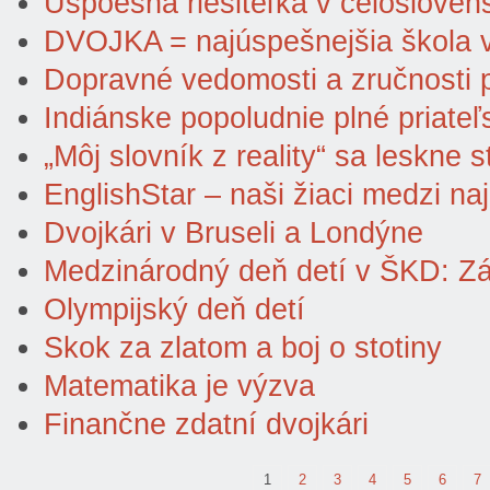
Úspoešná riešiteľka v celoslove
DVOJKA = najúspešnejšia škola v
Dopravné vedomosti a zručnosti 
Indiánske popoludnie plné priateľ
„Môj slovník z reality“ sa leskne 
EnglishStar – naši žiaci medzi naj
Dvojkári v Bruseli a Londýne
Medzinárodný deň detí v ŠKD: Z
Olympijský deň detí
Skok za zlatom a boj o stotiny
Matematika je výzva
Finančne zdatní dvojkári
1
2
3
4
5
6
7