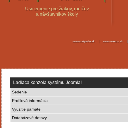
Usmernenie pre žiakov, rodičov
a návštevníkov školy
www.statpedu.sk
www.minedu.sk
Ladiaca konzola systému Joomla!
Sedenie
Profilová informácia
Využitie pamäte
Databázové dotazy