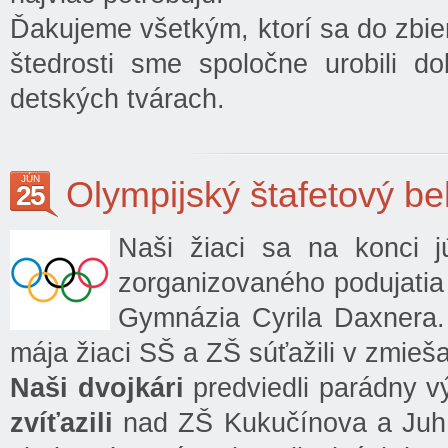
Ďakujeme všetkým, ktorí sa do zbier
štedrosti sme spoločne urobili d
detských tvárach.
JÚN
Olympijský štafetový be
25
Naši žiaci sa na konci j
zorganizovaného podujatia
Gymnázia Cyrila Daxnera. 
mája žiaci SŠ a ZŠ súťažili v zmieša
Naši dvojkári
predviedli parádny v
zvíťazili
nad ZŠ Kukučínova a Juh.