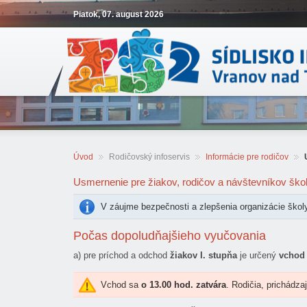
Piatok, 07. august 2026
Úvod
Rodičovský infoservis
Informácie pre rodičov
Usmernenie pre žiakov, rodičov a návštevníkov ško
V záujme bezpečnosti a zlepšenia organizácie škol
Počas dopoludňajšieho vyučovania
a) pre príchod a odchod
žiakov I. stupňa
je určený
vchod 
Vchod sa
o 13.00 hod. zatvára
. Rodičia, prichádza