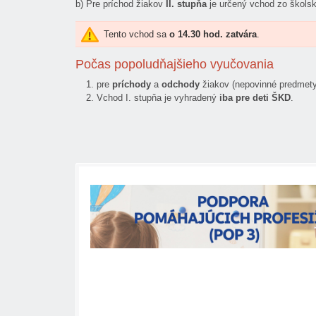
b) Pre príchod žiakov
II. stupňa
je určený vchod zo školsk
Tento vchod sa
o 14.30 hod. zatvára
.
Počas popoludňajšieho vyučovania
pre
príchody
a
odchody
žiakov (nepovinné predmety, 
Vchod I. stupňa je vyhradený
iba pre deti ŠKD
.