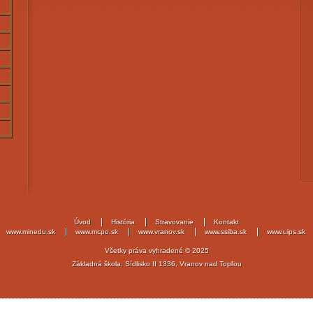
Úvod
História
Stravovanie
Kontakt
www.minedu.sk
www.mcpo.sk
www.vranov.sk
www.ssiba.sk
www.uips.sk
Všetky práva vyhradené © 2025
Základná škola, Sídlisko II 1336, Vranov nad Topľou