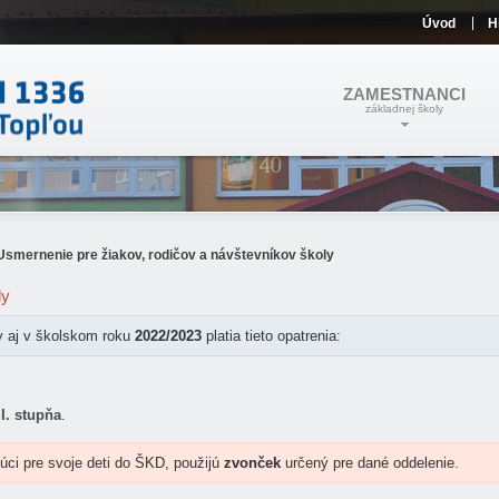
Úvod
H
ZAMESTNANCI
základnej školy
Usmernenie pre žiakov, rodičov a návštevníkov školy
ly
y aj v školskom roku
2022/2023
platia tieto opatrenia:
I. stupňa
.
júci pre svoje deti do ŠKD, použijú
zvonček
určený pre dané oddelenie.