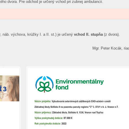
ého dvora. Pre odchod je určený vchod pri zubnej ambulancii.
náb. výchova, krúžky I. a II. st.) je určený
vchod II. stupňa
(z dvora).
Mgr. Peter Kocák, riad