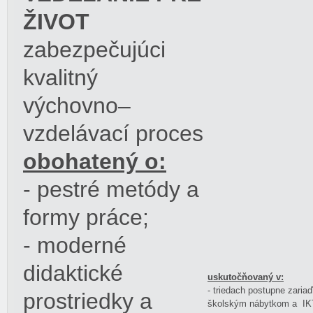
ŽIVOT
zabezpečujúci
kvalitný
výchovno–
vzdelávací proces
obohatený o:
- pestré metódy a
formy práce;
- moderné
didaktické
uskutočňovaný v:
- triedach postupne zar
prostriedky a
školským nábytkom a IKT