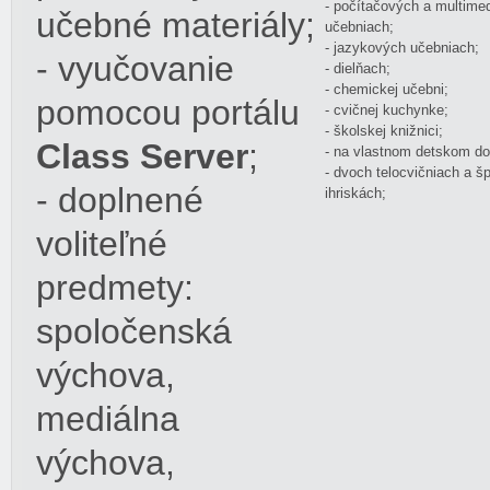
- počítačových a multime
učebné materiály;
učebniach;
- jazykových učebniach;
- vyučovanie
- dielňach;
- chemickej učebni;
pomocou portálu
- cvičnej kuchynke;
- školskej knižnici;
Class Server
;
- na vlastnom detskom do
- dvoch telocvičniach a š
- doplnené
ihriskách;
voliteľné
predmety:
spoločenská
výchova,
mediálna
výchova,