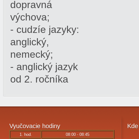
dopravná
výchova;
- cudzíe jazyky:
anglický,
nemecký;
- anglický jazyk
od 2. ročníka
Vyučovacie
hodiny
Kde
1. hod.
08:00 - 08:45