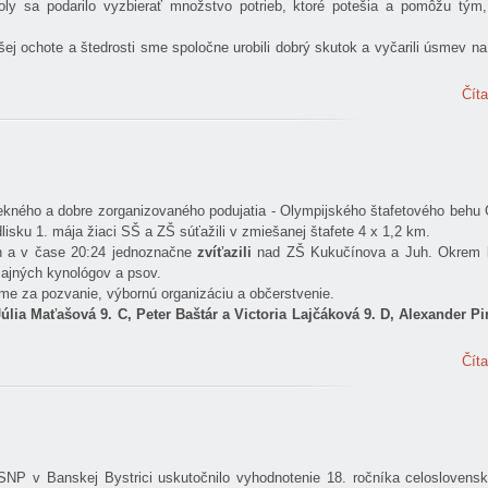
ly sa podarilo vyzbierať množstvo potrieb, ktoré potešia a pomôžu tým, 
šej ochote a štedrosti sme spoločne urobili dobrý skutok a vyčarili úsmev n
Číta
 pekného a dobre zorganizovaného podujatia - Olympijského štafetového beh
lisku 1. mája žiaci SŠ a ZŠ súťažili v zmiešanej štafete 4 x 1,2 km.
n a v čase 20:24 jednoznačne
zvíťazili
nad ZŠ Kukučínova a Juh. Okrem 
cajných kynológov a psov.
e za pozvanie, výbornú organizáciu a občerstvenie.
lia Maťašová 9. C, Peter Baštár a Victoria Lajčáková 9. D, Alexander Pir
Číta
NP v Banskej Bystrici uskutočnilo vyhodnotenie 18. ročníka celoslovensk