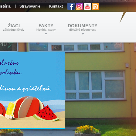
istória
Stravovanie
Kontakt
ŽIACI
FAKTY
DOKUMENTY
základnej školy
história, stavy
dôležité písomnosti