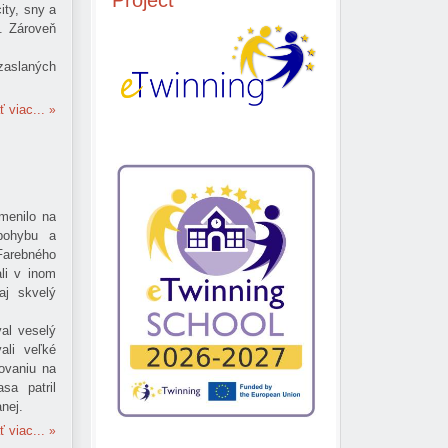
Project
ity, sny a
i. Zároveň
 zaslaných
ť viac...
menilo na
 pohybu a
arebného
li v inom
aj skvelý
val veselý
ali veľké
ovaniu na
sa patril
anej.
ť viac...