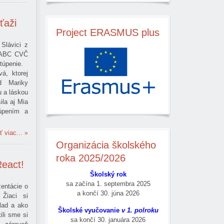
ťaži
Project
ERASMUS plus
Slávici z
ch ABC CVČ
túpenie.
á, ktorej
od Mariky
u a láskou
ila aj Mia
túpením a
ť viac...
Organizácia
školského
roka 2025/2026
React!
Školský rok
sa začína
1. septembra 2025
entácie o
a končí
30. júna 2026
. Žiaci si
klad a ako
Školské vyučovanie
v 1. polroku
ili sme si
sa končí 30. januára 2026