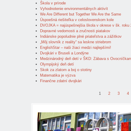
Škola v prírode
Vyhodnotenie environmentálnych aktivít
We Are Different but Together We Are the Same
Úspoešná riešiteľka v celoslovenskom kole
DVOJKA = najúspešnejšia škola v okrese v šk. roku
Dopravné vedomosti a zručnosti piatakov
Indiánske popoludnie plné priateľstva a zážitkov
„Môj slovník z reality“ sa leskne striebrom
EnglishStar – naši žiaci medzi najlepšími!
Dvojkári v Bruseli a Londýne
Medzinárodný deň detí v ŠKD: Zábava s Ovocníčkam
Olympijský deň detí
Skok za zlatom a boj o stotiny
Matematika je výzva
Finančne zdatní dvojkári
1
2
3
4