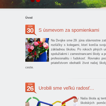
Úvod
JÚN
30
S úsmevom za spomienkami
Na Dvojke sme 29. júna slávnostne zat
rozlúčky s kolegami, ktorí končia svoj
základnou školou. Po rokoch plných uče
spolužiakmi i zamestnancami školy a p
profesionalitu i ľudskosť. Rovnako p
priateľstvom obohatili život našej šk
ceste.
JÚN
26
Urobili sme veľkú radosť...
Naša škola aj ten
školských pomôc