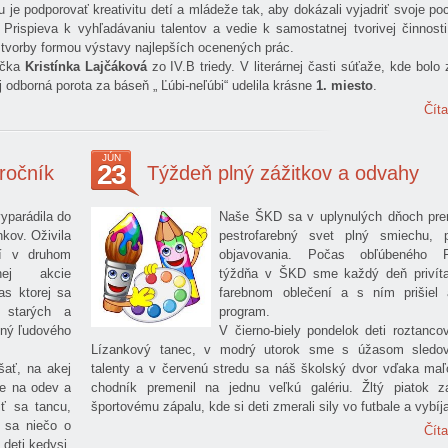
 je podporovať kreativitu detí a mládeže tak, aby dokázali vyjadriť svoje poc
. Prispieva k vyhľadávaniu talentov a vedie k samostatnej tvorivej činnost
 tvorby formou výstavy najlepších ocenených prác.
ačka
Kristínka Lajčáková
zo IV.B triedy. V literárnej časti súťaže, kde bolo
 odborná porota za báseň „ Ľúbi-neľúbi“ udelila krásne
1. miesto
.
Číta
JÚN
23
ročník
Týždeň plný zážitkov a odvahy
yparádila do
Naše ŠKD sa v uplynulých dňoch pre
kov. Oživila
pestrofarebný svet plný smiechu,
ií v druhom
objavovania. Počas obľúbeného F
rnej akcie
týždňa v ŠKD sme každý deň privíta
as ktorej sa
farebnom oblečení a s ním prišiel 
h starých a
program.
plný ľudového
V čierno-biely pondelok deti roztanco
Lízankový tanec, v modrý utorok sme s úžasom sledov
šať, na akej
talenty a v červenú stredu sa náš školský dvor vďaka maľ
šie na odev a
chodník premenil na jednu veľkú galériu. Žltý piatok za
iť sa tancu,
športovému zápalu, kde si deti zmerali sily vo futbale a vybíj
 sa niečo o
Číta
deti kedysi.