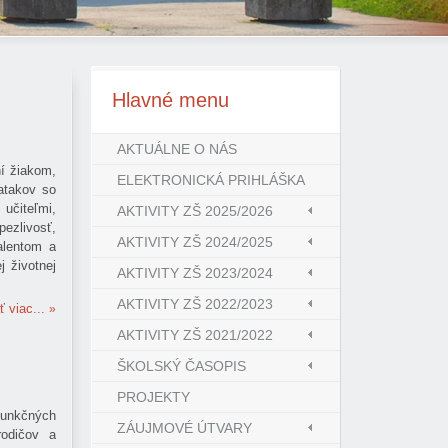
Hlavné
menu
AKTUÁLNE O NÁS
í žiakom,
ELEKTRONICKÁ PRIHLÁŠKA
iatakov so
 učiteľmi,
AKTIVITY ZŠ 2025/2026
ezlivosť,
AKTIVITY ZŠ 2024/2025
alentom a
j životnej
AKTIVITY ZŠ 2023/2024
AKTIVITY ZŠ 2022/2023
ť viac...
AKTIVITY ZŠ 2021/2022
ŠKOLSKÝ ČASOPIS
PROJEKTY
 funkčných
ZÁUJMOVÉ ÚTVARY
rodičov a