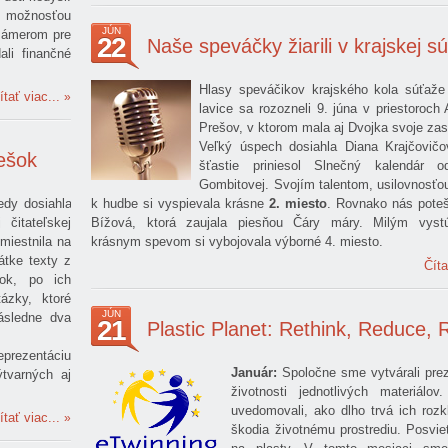
s možnosťou
JÚN
 zámerom pre
22
Naše speváčky žiarili v krajskej sú
li finančné
Hlasy speváčikov krajského kola súťaže 
ítať viac...
lavice sa rozozneli 9. júna v priestoro
Prešov, v ktorom mala aj Dvojka svoje zas
Veľký úspech dosiahla Diana Krajčovičov
iešok
šťastie priniesol Slnečný kalendár 
Gombitovej. Svojím talentom, usilovnosťo
edy dosiahla
k hudbe si vyspievala krásne
2. miesto
. Rovnako nás poteš
čitateľskej
Bížová, ktorá zaujala piesňou Čáry máry. Milým vys
umiestnila na
krásnym spevom si vybojovala výborné 4. miesto.
átke texty z
Číta
šok, po ich
ázky, ktoré
JÚN
následne dva
21
Plastic Planet: Rethink, Reduce, 
eprezentáciu
Január:
Spoločne sme vytvárali prez
ýtvarných aj
životnosti jednotlivých materiálov
uvedomovali, ako dlho trvá ich roz
ítať viac...
škodia životnému prostrediu. Posviet