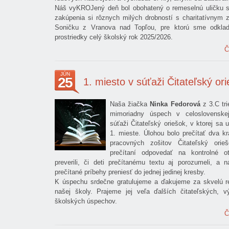
Náš vyKROJený deň bol obohatený o remeselnú uličku 
zakúpenia si rôznych milých drobností s charitatívnym
Soničku z Vranova nad Topľou, pre ktorú sme odklada
prostriedky celý školský rok 2025/2026.
Č
JÚN
25
1. miesto v súťaži Čitateľský or
Naša žiačka
Ninka Fedorová
z 3.C tri
mimoriadny úspech v celoslovenskej 
súťaži Čitateľský oriešok, v ktorej sa 
1. mieste. Úlohou bolo prečítať dva kr
pracovných zošitov Čitateľský orie
prečítaní odpovedať na kontrolné ot
preverili, či deti prečítanému textu aj porozumeli, a 
prečítané príbehy preniesť do jednej jedinej kresby.
K úspechu srdečne gratulujeme a ďakujeme za skvelú r
našej školy. Prajeme jej veľa ďalších čitateľských, v
školských úspechov.
Č