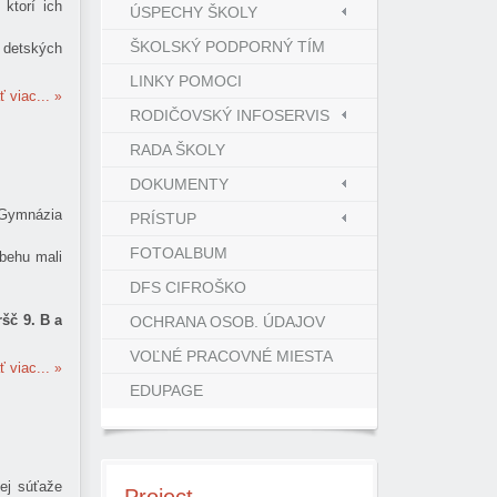
ktorí ich
ÚSPECHY ŠKOLY
ŠKOLSKÝ PODPORNÝ TÍM
a detských
LINKY POMOCI
ť viac...
RODIČOVSKÝ INFOSERVIS
RADA ŠKOLY
DOKUMENTY
u Gymnázia
PRÍSTUP
FOTOALBUM
behu mali
DFS CIFROŠKO
šč 9. B a
OCHRANA OSOB. ÚDAJOV
VOĽNÉ PRACOVNÉ MIESTA
ť viac...
EDUPAGE
ej súťaže