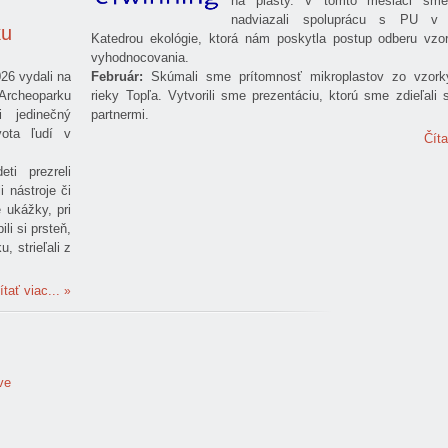
na plasty. V tomto mesiaci sme
nadviazali spoluprácu s PU v 
ku
Katedrou ekológie, ktorá nám poskytla postup odberu vzor
vyhodnocovania.
26 vydali na
Február:
Skúmali sme prítomnosť mikroplastov zo vzor
 Archeoparku
rieky Topľa. Vytvorili sme prezentáciu, ktorú sme zdieľali 
 jedinečný
partnermi.
vota ľudí v
Číta
eti prezreli
i nástroje či
 ukážky, pri
li si prsteň,
, strieľali z
ítať viac...
ve