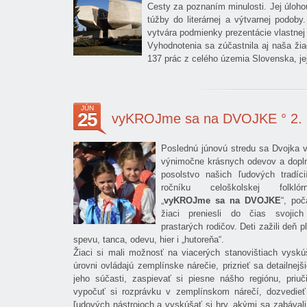
Cesty za poznaním minulosti. Jej úlohou
túžby do literárnej a výtvarnej podoby
vytvára podmienky prezentácie vlastnej
Vyhodnotenia sa zúčastnila aj naša ži
137 prác z celého územia Slovenska, jej
JÚN
25
vyKROJme sa na DVOJKE ° 2. 
Poslednú júnovú stredu sa Dvojka v
výnimočne krásnych odevov a dopln
posolstvo našich ľudových tradíc
ročníku celoškolskej folkló
„
vyKROJme sa na DVOJKE
“, poč
žiaci preniesli do čias svojic
prastarých rodičov. Deti zažili deň 
spevu, tanca, odevu, hier i „hutoreňa“.
Žiaci si mali možnosť na viacerých stanovištiach vyskú
úrovni ovládajú zemplínske nárečie, prizrieť sa detailnej
jeho súčasti, zaspievať si piesne nášho regiónu, priuč
vypočuť si rozprávku v zemplínskom nárečí, dozvedieť
ľudových nástrojoch a vyskúšať si hry, akými sa zabávali 