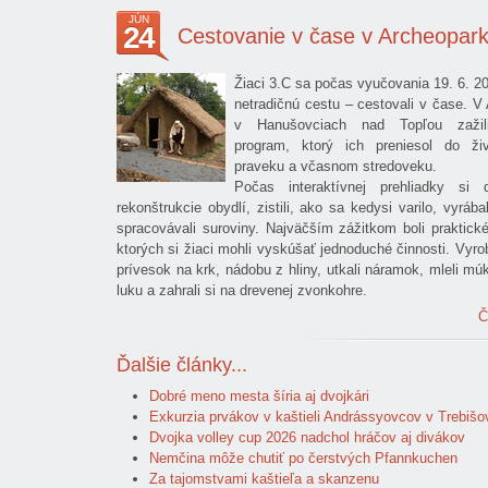
JÚN
24
Cestovanie v čase v Archeopar
Žiaci 3.C sa počas vyučovania 19. 6. 20
netradičnú cestu – cestovali v čase. V
v Hanušovciach nad Topľou zažili
program, ktorý ich preniesol do ži
praveku a včasnom stredoveku.
Počas interaktívnej prehliadky si d
rekonštrukcie obydlí, zistili, ako sa kedysi varilo, vyrábal
spracovávali suroviny. Najväčším zážitkom boli praktické
ktorých si žiaci mohli vyskúšať jednoduché činnosti. Vyrobi
prívesok na krk, nádobu z hliny, utkali náramok, mleli múku
luku a zahrali si na drevenej zvonkohre.
Č
Ďalšie články...
Dobré meno mesta šíria aj dvojkári
Exkurzia prvákov v kaštieli Andrássyovcov v Trebišo
Dvojka volley cup 2026 nadchol hráčov aj divákov
Nemčina môže chutiť po čerstvých Pfannkuchen
Za tajomstvami kaštieľa a skanzenu