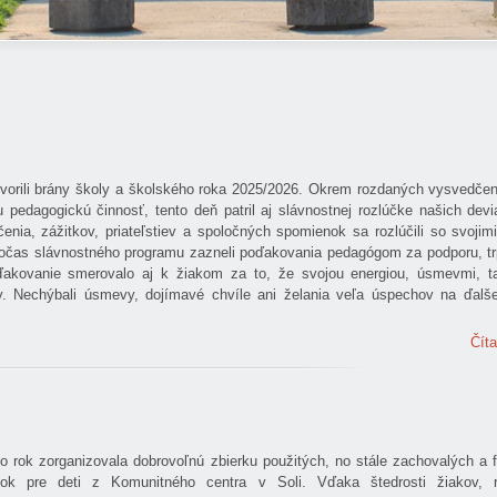
vorili brány školy a školského roka 2025/2026. Okrem rozdaných vysvedčen
u pedagogickú činnosť, tento deň patril aj slávnostnej rozlúčke našich dev
nia, zážitkov, priateľstiev a spoločných spomienok sa rozlúčili so svojimi
očas slávnostného programu zazneli poďakovania pedagógom za podporu, trp
oďakovanie smerovalo aj k žiakom za to, že svojou energiou, úsmevmi, t
oly. Nechýbali úsmevy, dojímavé chvíle ani želania veľa úspechov na ďalše
Číta
to rok zorganizovala dobrovoľnú zbierku použitých, no stále zachovalých a
ok pre deti z Komunitného centra v Soli. Vďaka štedrosti žiakov, 