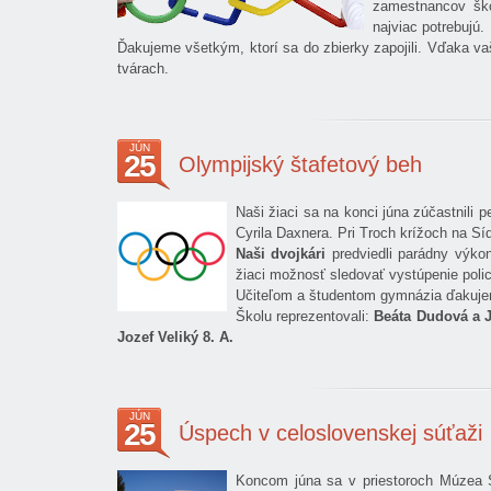
zamestnancov ško
najviac potrebujú.
Ďakujeme všetkým, ktorí sa do zbierky zapojili. Vďaka va
tvárach.
JÚN
25
Olympijský štafetový beh
Naši žiaci sa na konci júna zúčastnili
Cyrila Daxnera. Pri Troch krížoch na Síd
Naši dvojkári
predviedli parádny výko
žiaci možnosť sledovať vystúpenie poli
Učiteľom a študentom gymnázia ďakujem
Školu reprezentovali:
Beáta Dudová a Jú
Jozef Veliký 8. A.
JÚN
25
Úspech v celoslovenskej súťaži
Koncom júna sa v priestoroch Múzea S