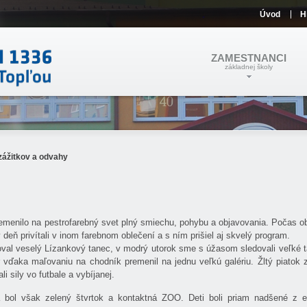
Úvod
H
ZAMESTNANCI
základnej školy
zážitkov a odvahy
menilo na pestrofarebný svet plný smiechu, pohybu a objavovania. Počas o
ň privítali v inom farebnom oblečení a s ním prišiel aj skvelý program.
coval veselý Lízankový tanec, v modrý utorok sme s úžasom sledovali veľké t
vďaka maľovaniu na chodník premenil na jednu veľkú galériu. Žltý piatok z
i sily vo futbale a vybíjanej.
 bol však zelený štvrtok a kontaktná ZOO. Deti boli priam nadšené z e