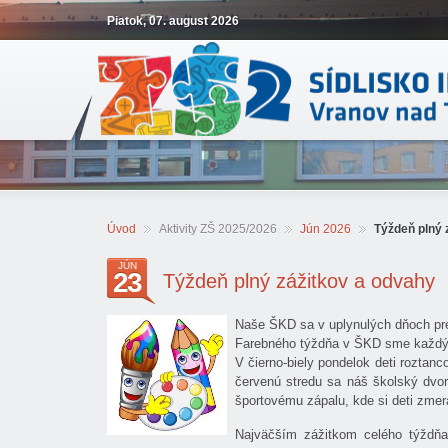
Piatok, 07. august 2026
Úvod
Aktivity ZŠ 2025/2026
Jún 2026
Týždeň plný 
JÚN
23
Týždeň plný zážitkov a odvahy
Naše ŠKD sa v uplynulých dňoch pre
Farebného týždňa v ŠKD sme každý de
V čierno-biely pondelok deti roztan
červenú stredu sa náš školský dvor 
športovému zápalu, kde si deti zmeral
Najväčším zážitkom celého týždňa