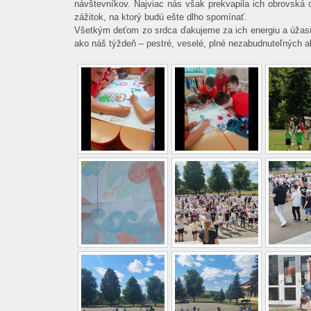
návštevníkov. Najviac nás však prekvapila ich obrovská
zážitok, na ktorý budú ešte dlho spomínať.
Všetkým deťom zo srdca ďakujeme za ich energiu a úžasn
ako náš týždeň – pestré, veselé, plné nezabudnuteľných akt