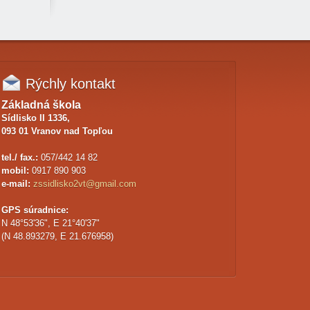
Rýchly
kontakt
Základná škola
Sídlisko II 1336,
093 01 Vranov nad Topľou
tel./ fax.:
057/442 14 82
mobil:
0917 890 903
e-mail:
zssidlisko2vt@gmail.com
GPS súradnice:
N 48°53'36", E 21°40'37"
(N 48.893279, E 21.676958)