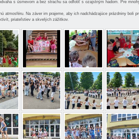
 odvaha s úsmevom a bez strachu sa odfotiť s ozajstným hadom. Pre mnohý
ú atmosféru. Na záver im prajeme, aby ich nadchádzajúce prázdniny boli p
ivít, priateľstiev a skvelých zážitkov.