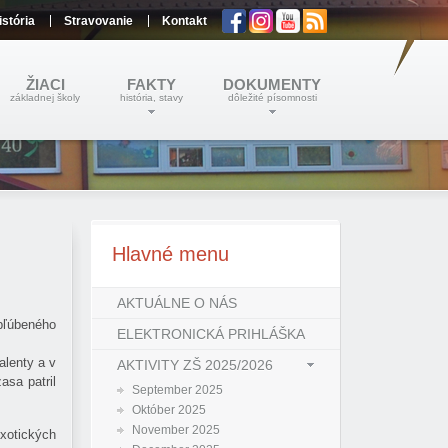
istória
Stravovanie
Kontakt
ŽIACI
FAKTY
DOKUMENTY
základnej školy
história, stavy
dôležité písomnosti
Hlavné
menu
AKTUÁLNE O NÁS
bľúbeného
ELEKTRONICKÁ PRIHLÁŠKA
alenty a v
AKTIVITY ZŠ 2025/2026
asa patril
September 2025
Október 2025
November 2025
xotických