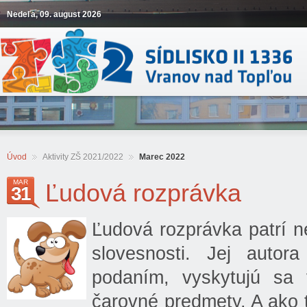
Nedeľa, 09. august 2026
Úvod
Aktivity ZŠ 2021/2022
Marec 2022
MAR
Ľudová rozprávka
31
Ľudová rozprávka patrí n
slovesnosti. Jej autor
podaním, vyskytujú sa v
čarovné predmety. A ako 