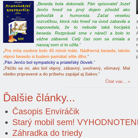
„
Beseda bola dokonalá. Pán spisovateľ Jozef
Jenčo hneď na prvý dojem pôsobil ako
pohoďák a humorista. Začal veselou
rozcvičkou, ktorá nás hneď na úvod zabavila a
napovedala, že to nebude taká hocijaká
beseda. Rozprávali sme v nárečí a bolo to
vážne zábavné. Celý čas som sa smiala a
naozaj som si to užila.
“
„
Pre mňa osobne bolo 45 minút málo. Nádherná beseda, takúto
vtipnú besedu si budem pamätať ešte dlho.
“
„
Pán Jenčo bol sympatický a priateľský človek.
“
„
Páčilo sa mi, ako bol vtipný, zábavný, uvoľnený, všímavý. Mal
všetko pripravené a do príbehu zapájal aj žiakov
.“
Čítať viac...
Ďalšie články...
Časopis Enviráčik
Starý mobil sem! VYHODNOTEN
Záhradka do triedy