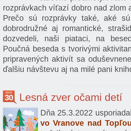
rozprávkach víťazí dobro nad zlom a
Prečo sú rozprávky také, aké sú
dobrodružné aj romantické, straši
dozvedeli, naši piataci, na bese
Poučná beseda s tvorivými aktivitam
pripravených aktivít sa oduševnene
ďalšiu návštevu aj na milé pani knih
MAR
Lesná zver očami detí
30
Dňa 25.3.2022 usporiada
vo Vranove nad Topľo