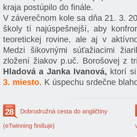
kraja postúpilo do finále.
V záverečnom kole sa dňa 21. 3. 202
školy tí najúspešnejší, aby konfro
teoretickej rovine, ale aj v aktív
Medzi šikovnými súťažiacimi žiari
zložení žiakov p.uč. Borošovej z t
Hladová a Janka Ivanová,
ktorí s
3. miesto
. K úspechu srdečne blah
MAR
28
Dobrodružná cesta do angličtiny
(eTwinning finišuje)