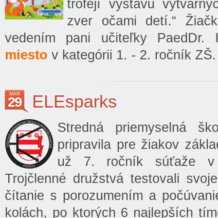
trofejí výstavu výtvarn
zver očami detí.“ Žia
vedením pani učiteľky PaedDr.
miesto
v kategórii 1. - 2. ročník Z
MAR
ELEsparks
29
Stredná priemyselná ško
pripravila pre žiakov zák
už 7. ročník súťaže v
Trojčlenné družstvá testovali svoj
čítanie s porozumením a počúvani
kolách, po ktorých 6 najlepších tí