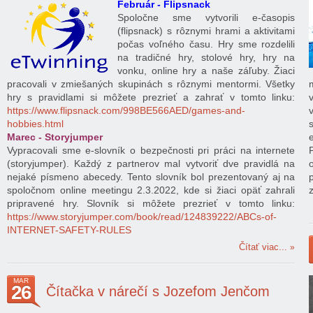
Február - Flipsnack
Spoločne sme vytvorili e-časopis
(flipsnack) s rôznymi hrami a aktivitami
počas voľného času. Hry sme rozdelili
na tradičné hry, stolové hry, hry na
vonku, online hry a naše záľuby. Žiaci
pracovali v zmiešaných skupinách s rôznymi mentormi. Všetky
hry s pravidlami si môžete prezrieť a zahrať v tomto linku:
https://www.flipsnack.com/998BE566AED/games-and-
hobbies.html
Marec - Storyjumper
Vypracovali sme e-slovník o bezpečnosti pri práci na internete
(storyjumper). Každý z partnerov mal vytvoriť dve pravidlá na
nejaké písmeno abecedy. Tento slovník bol prezentovaný aj na
spoločnom online meetingu 2.3.2022, kde si žiaci opäť zahrali
pripravené hry. Slovník si môžete prezrieť v tomto linku:
https://www.storyjumper.com/book/read/124839222/ABCs-of-
INTERNET-SAFETY-RULES
Čítať viac...
MAR
26
Čítačka v nárečí s Jozefom Jenčom