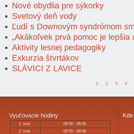
Nové obydlia pre sýkorky
Svetový deň vody
Ľudí s Downovým syndrómom sme 
„Akákoľvek prvá pomoc je lepšia 
Aktivity lesnej pedagogiky
Exkurzia štvrtákov
SLÁVICI Z LAVICE
1
2
3
4
Vyučovacie
hodiny
Kde
1. hod.
08:00 - 08:45
2. hod.
08:55 - 09:40