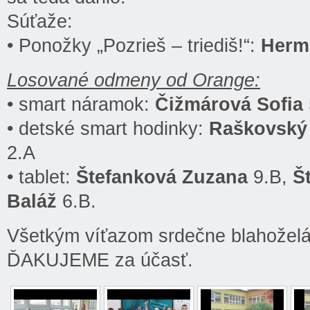
Súťaže:
• Ponožky „Pozrieš – triediš!“:
Herm
Losované odmeny od Orange:
• smart náramok:
Čižmárová Sofia
• detské smart hodinky:
Raškovský 
2.A
• tablet:
Štefanková Zuzana
9.B,
Š
Baláž
6.B.
Všetkým víťazom srdečne blahožel
ĎAKUJEME za účasť.