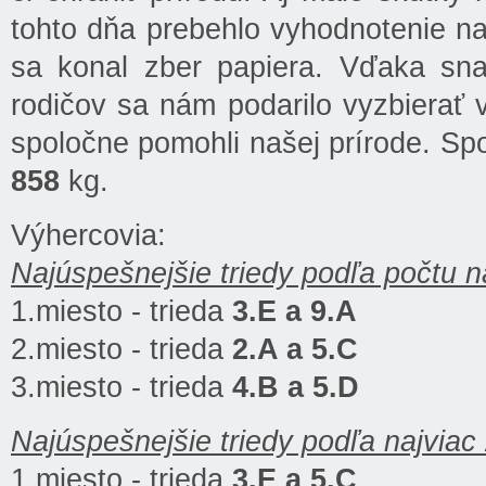
tohto dňa prebehlo vyhodnotenie naš
sa konal zber papiera. Vďaka sna
rodičov sa nám podarilo vyzbierať
spoločne pomohli našej prírode. Sp
858
kg.
Výhercovia:
Najúspešnejšie triedy podľa počtu n
1.miesto - trieda
3.E a 9.A
2.miesto - trieda
2.A a 5.C
3.miesto - trieda
4.B a 5.D
Najúspešnejšie triedy podľa najviac
1.miesto - trieda
3.E a 5.C