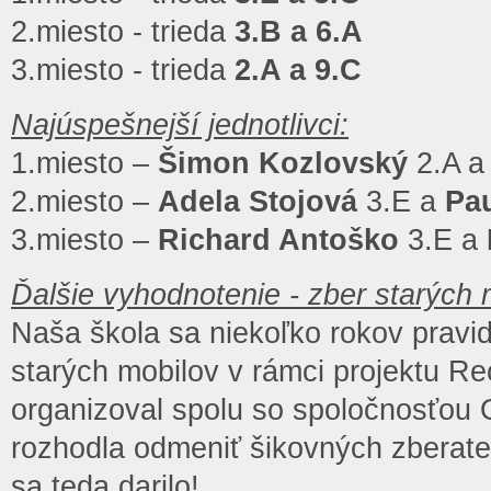
2.miesto - trieda
3.B a 6.A
3.miesto - trieda
2.A a 9.C
Najúspešnejší jednotlivci:
1.miesto –
Šimon Kozlovský
2.A 
2.miesto –
Adela Stojová
3.E a
Pau
3.miesto –
Richard Antoško
3.E a
Ďalšie vyhodnotenie - zber starých 
Naša škola sa niekoľko rokov pravi
starých mobilov v rámci projektu Re
organizoval spolu so spoločnosťou 
rozhodla odmeniť šikovných zberate
sa teda darilo!