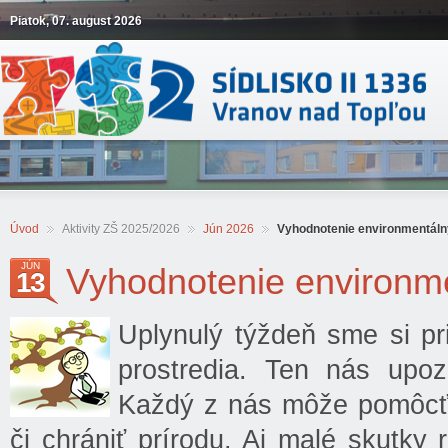
Piatok, 07. august 2026
Úvod
Aktivity ZŠ 2025/2026
Jún 2026
Vyhodnotenie environmentálny
JÚN
Vyhodnotenie environme
13
Uplynulý týždeň sme si pr
prostredia. Ten nás upoz
Každý z nás môže pomôcť –
či chrániť prírodu. Aj malé skutky r