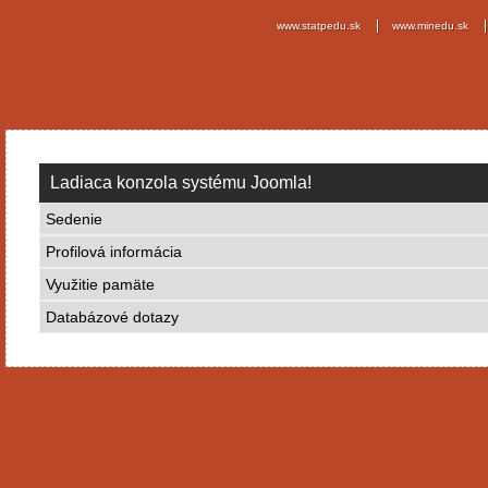
www.statpedu.sk
www.minedu.sk
Ladiaca konzola systému Joomla!
Sedenie
Profilová informácia
Využitie pamäte
Databázové dotazy