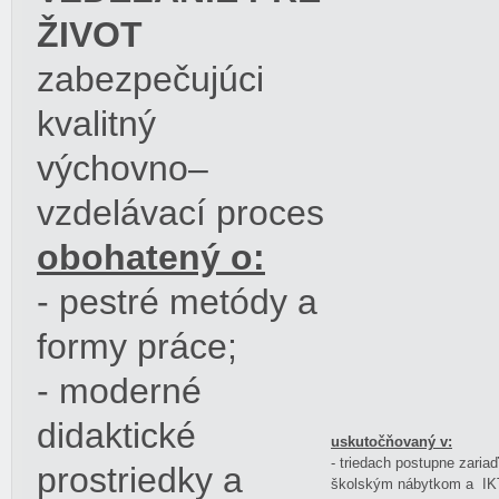
ŽIVOT
zabezpečujúci
kvalitný
výchovno–
vzdelávací proces
obohatený o:
- pestré metódy a
formy práce;
- moderné
didaktické
uskutočňovaný v:
- triedach postupne zar
prostriedky a
školským nábytkom a IKT