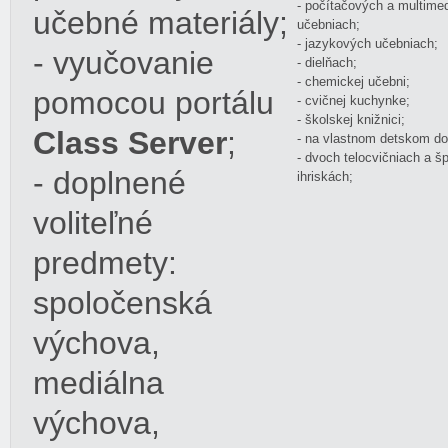
- počítačových a multime
učebné materiály;
učebniach;
- jazykových učebniach;
- vyučovanie
- dielňach;
- chemickej učebni;
pomocou portálu
- cvičnej kuchynke;
- školskej knižnici;
Class Server
;
- na vlastnom detskom do
- dvoch telocvičniach a š
- doplnené
ihriskách;
voliteľné
predmety:
spoločenská
výchova,
mediálna
výchova,