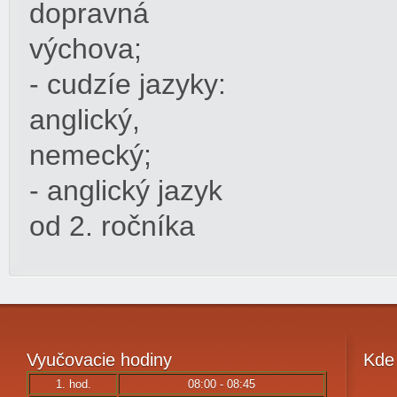
dopravná
výchova;
- cudzíe jazyky:
anglický,
nemecký;
- anglický jazyk
od 2. ročníka
Vyučovacie
hodiny
Kde
1. hod.
08:00 - 08:45