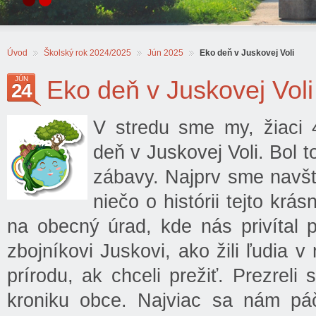
Úvod
Školský rok 2024/2025
Jún 2025
Eko deň v Juskovej Voli
JÚN
Eko deň v Juskovej Voli
24
V stredu sme my, žiaci 4
deň v Juskovej Voli. Bol t
zábavy. Najprv sme navští
niečo o histórii tejto kr
na obecný úrad, kde nás privítal 
zbojníkovi Juskovi, ako žili ľudia v
prírodu, ak chceli prežiť. Prezrel
kroniku obce. Najviac sa nám páč