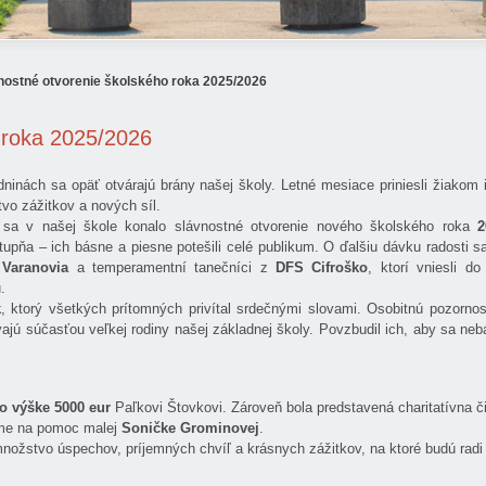
nostné otvorenie školského roka 2025/2026
 roka 2025/2026
ninách sa opäť otvárajú brány našej školy. Letné mesiace priniesli žiakom 
vo zážitkov a nových síl.
sa v našej škole konalo slávnostné otvorenie nového školského roka
2
stupňa – ich básne a piesne potešili celé publikum. O ďalšiu dávku radosti sa
y
Varanovia
a temperamentní tanečníci z
DFS Cifroško
, ktorí vniesli d
.
k
, ktorý všetkých prítomných privítal srdečnými slovami. Osobitnú pozorno
vajú súčasťou veľkej rodiny našej základnej školy. Povzbudil ich, aby sa nebá
o výške 5000 eur
Paľkovi Štovkovi. Zároveň bola predstavená charitatívna č
iame na pomoc malej
Soničke Grominovej
.
množstvo úspechov, príjemných chvíľ a krásnych zážitkov, na ktoré budú radi