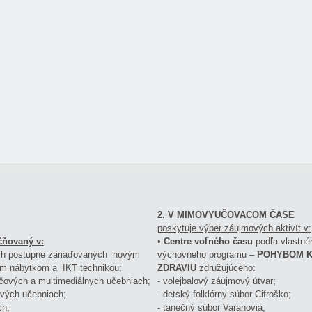
2. V MIMOVYUČOVACOM ČASE
poskytuje výber záujmových aktivít v:
čňovaný v:
•
Centre voľného času
podľa vlastné
ach postupne zariaďovaných novým
výchovného programu –
POHYBOM 
m nábytkom a IKT technikou;
ZDRAVIU
združujúceho:
ačových a multimediálnych učebniach;
- volejbalový záujmový útvar;
ových učebniach;
- detský folklórny súbor Cifroško;
ch;
- tanečný súbor Varanovia;