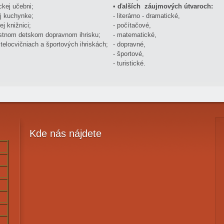
ckej učebni;
•
ďalších záujmových útvaroch:
ej kuchynke;
- literárno - dramatické,
ej knižnici;
- počítačové,
astnom detskom dopravnom ihrisku;
- matematické,
 telocvičniach a športových ihriskách;
- dopravné,
- športové,
- turistické.
Kde
nás nájdete