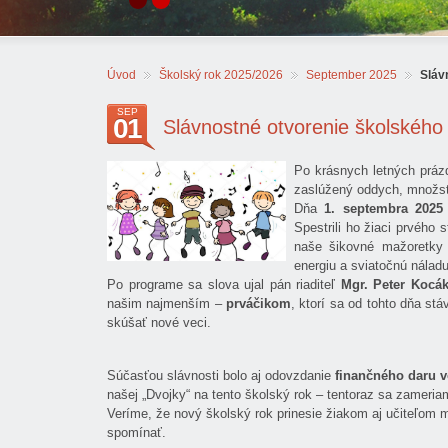
Úvod
Školský rok 2025/2026
September 2025
Sláv
SEP
01
Slávnostné otvorenie školského
Po krásnych letných prázd
zaslúžený oddych, množst
Dňa
1. septembra 2025
Spestrili ho žiaci prvého 
naše šikovné mažoretk
energiu a sviatočnú náladu
Po programe sa slova ujal pán riaditeľ
Mgr. Peter Kocá
našim najmenším –
prváčikom
, ktorí sa od tohto dňa stá
skúšať nové veci.
Súčasťou slávnosti bolo aj odovzdanie
finančného daru v
našej „Dvojky“ na tento školský rok – tentoraz sa zamer
Veríme, že nový školský rok prinesie žiakom aj učiteľom 
spomínať.