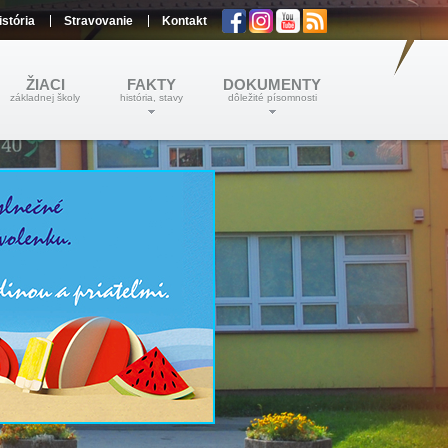
istória
Stravovanie
Kontakt
ŽIACI
FAKTY
DOKUMENTY
základnej školy
história, stavy
dôležité písomnosti