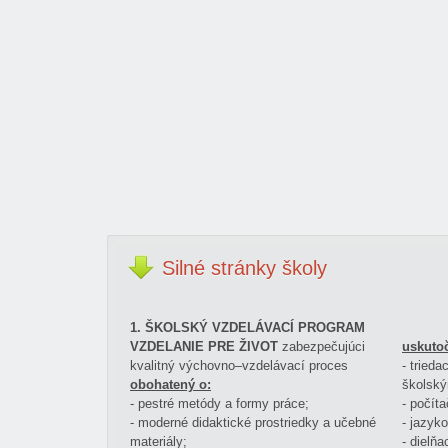
Silné
stránky školy
1. ŠKOLSKÝ VZDELÁVACÍ PROGRAM
VZDELANIE PRE ŽIVOT
zabezpečujúci
uskuto
kvalitný výchovno–vzdelávací proces
- tried
obohatený o:
školský
- pestré metódy a formy práce;
- počít
- moderné didaktické prostriedky a učebné
- jazyk
materiály;
- dielňa