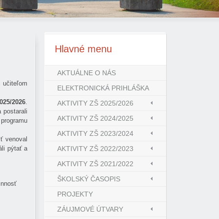
Hlavné
menu
AKTUÁLNE O NÁS
i učiteľom
ELEKTRONICKÁ PRIHLÁŠKA
025/2026
.
AKTIVITY ZŠ 2025/2026
 postarali
AKTIVITY ZŠ 2024/2025
o programu
AKTIVITY ZŠ 2023/2024
sť venoval
li pýtať a
AKTIVITY ZŠ 2022/2023
AKTIVITY ZŠ 2021/2022
ŠKOLSKÝ ČASOPIS
innosť
PROJEKTY
ZÁUJMOVÉ ÚTVARY