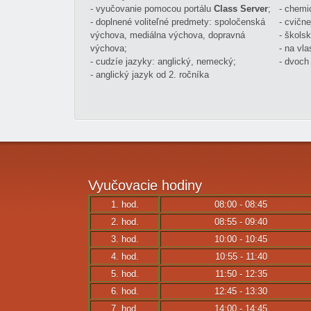
- vyučovanie pomocou portálu
Class Server
;
- chemi
- doplnené voliteľné predmety: spoločenská
- cvičn
výchova, mediálna výchova, dopravná
- školsk
výchova;
- na vl
- cudzíe jazyky: anglický, nemecký;
- dvoch
- anglický jazyk od 2. ročníka
Vyučovacie
hodiny
1. hod.
08:00 - 08:45
2. hod.
08:55 - 09:40
3. hod.
10:00 - 10:45
4. hod.
10:55 - 11:40
5. hod.
11:50 - 12:35
6. hod.
12:45 - 13:30
7. hod.
14:00 - 14:45