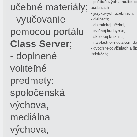
- počítačových a multime
učebné materiály;
učebniach;
- jazykových učebniach;
- vyučovanie
- dielňach;
- chemickej učebni;
pomocou portálu
- cvičnej kuchynke;
- školskej knižnici;
Class Server
;
- na vlastnom detskom do
- dvoch telocvičniach a š
- doplnené
ihriskách;
voliteľné
predmety:
spoločenská
výchova,
mediálna
výchova,