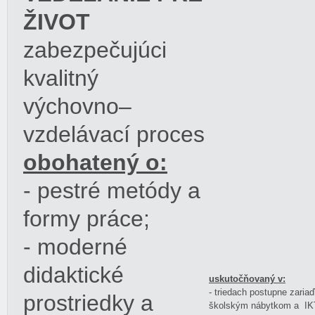
ŽIVOT
zabezpečujúci
kvalitný
výchovno–
vzdelávací proces
obohatený o:
- pestré metódy a
formy práce;
- moderné
didaktické
uskutočňovaný v:
- triedach postupne zar
prostriedky a
školským nábytkom a IKT