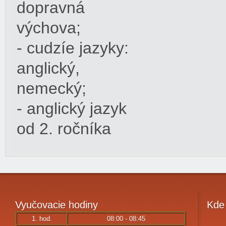
dopravná
výchova;
- cudzíe jazyky:
anglický,
nemecký;
- anglický jazyk
od 2. ročníka
Vyučovacie
hodiny
Kde
1. hod.
08:00 - 08:45