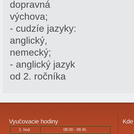
dopravná
výchova;
- cudzíe jazyky:
anglický,
nemecký;
- anglický jazyk
od 2. ročníka
Vyučovacie
hodiny
Kde
1. hod.
08:00 - 08:45