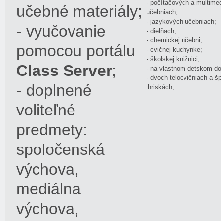
- počítačových a multime
učebné materiály;
učebniach;
- jazykových učebniach;
- vyučovanie
- dielňach;
- chemickej učebni;
pomocou portálu
- cvičnej kuchynke;
- školskej knižnici;
Class Server
;
- na vlastnom detskom do
- dvoch telocvičniach a š
- doplnené
ihriskách;
voliteľné
predmety:
spoločenská
výchova,
mediálna
výchova,