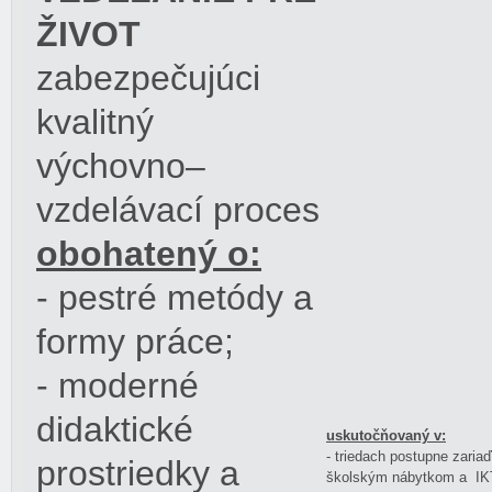
ŽIVOT
zabezpečujúci
kvalitný
výchovno–
vzdelávací proces
obohatený o:
- pestré metódy a
formy práce;
- moderné
didaktické
uskutočňovaný v:
- triedach postupne zar
prostriedky a
školským nábytkom a IKT