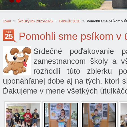
Úvod
Školský rok 2025/2026
Február 2026
Pomohli sme psíkom v útu
FEB
Pomohli sme psíkom v út
25
Srdečné poďakovanie p
zamestnancom školy a vše
rozhodli túto zbierku p
uponáhľanej dobe aj na tých, ktorí 
Ďakujeme v mene všetkých útulkáč