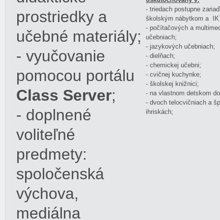
- triedach postupne zar
prostriedky a
školským nábytkom a IKT
- počítačových a multime
učebné materiály;
učebniach;
- jazykových učebniach;
- vyučovanie
- dielňach;
- chemickej učebni;
pomocou portálu
- cvičnej kuchynke;
- školskej knižnici;
Class Server
;
- na vlastnom detskom do
- dvoch telocvičniach a š
- doplnené
ihriskách;
voliteľné
predmety:
spoločenská
výchova,
mediálna