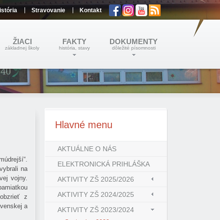
istória
Stravovanie
Kontakt
ŽIACI
FAKTY
DOKUMENTY
základnej školy
história, stavy
dôležité písomnosti
Hlavné
menu
AKTUÁLNE O NÁS
múdrejší“.
ELEKTRONICKÁ PRIHLÁŠKA
vybrali na
vej vojny.
AKTIVITY ZŠ 2025/2026
pamiatkou
AKTIVITY ZŠ 2024/2025
obzrieť z
venskej a
AKTIVITY ZŠ 2023/2024