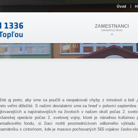
Úvod
H
ZAMESTNANCI
základnej školy
žité aj preto, aby sme sa poučili a neopakovali chyby z minulosti a boli „
to veľmi dôležité. S našimi deviatakmi sme sa hneď v polovici septembra 
jkrvavejších a najstratovejších na životoch v našom okolí počas 2. sveto
klianskej operácie počas 2. svetovej vojny, ktoré je národnou kultúrnou 
atkového fondu, si žiaci mohli prostredníctvom odborného výkladu 
 pamätníku s cintorínom, kde je masovo pochovaných 565 vojakov česko-slo