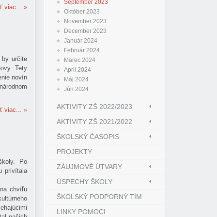
September 2023
ť viac...
Október 2023
November 2023
December 2023
Január 2024
Február 2024
 by určite
Marec 2024
hovy. Tety
April 2024
enie novín
Máj 2024
inárodnom
Jún 2024
AKTIVITY ZŠ 2022/2023
ť viac...
AKTIVITY ZŠ 2021/2022
ŠKOLSKÝ ČASOPIS
PROJEKTY
školy. Po
ZÁUJMOVÉ ÚTVARY
privítala
ÚSPECHY ŠKOLY
na chvíľu
ŠKOLSKÝ PODPORNÝ TÍM
kultúrneho
iehajúcimi
LINKY POMOCI
tal našich