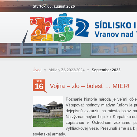
Štvrtok, 06. august 2026
Úvod
Aktivity ZŠ 2023/2024
September 2023
SEP
16
Vojna – zlo – bolesť ... MIER!
Poznanie histórie národa je veľmi dôle
Vštepovať hodnoty mladým ľuďom je pre
dejepisnú exkurziu na miesto bojov na
Najvýznamnejšie bojisko Karpatsko-du
zapísanou v Ústrednom zozname pami
vyhliadkovej veže. Presunuli sme sa k
sovietskej armády.