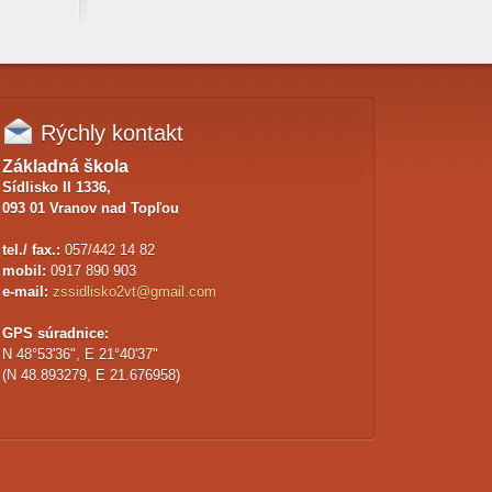
Rýchly
kontakt
Základná škola
Sídlisko II 1336,
093 01 Vranov nad Topľou
tel./ fax.:
057/442 14 82
mobil:
0917 890 903
e-mail:
zssidlisko2vt@gmail.com
GPS súradnice:
N 48°53'36", E 21°40'37"
(N 48.893279, E 21.676958)