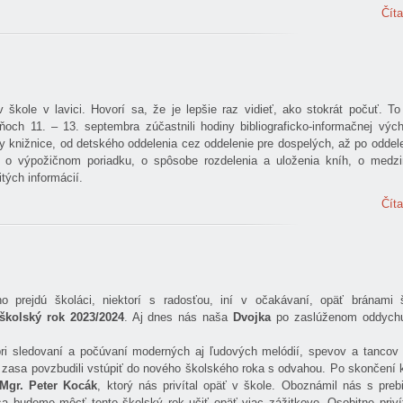
Číta
v škole v lavici. Hovorí sa, že je lepšie raz vidieť, ako stokrát počuť. To
 dňoch 11. – 13. septembra zúčastnili hodiny bibliograficko-informačnej výc
y knižnice, od detského oddelenia cez oddelenie pre dospelých, až po oddel
o o výpožičnom poriadku, o spôsobe rozdelenia a uloženia kníh, o medz
tých informácií.
Číta
 prejdú školáci, niektorí s radosťou, iní v očakávaní, opäť bránami 
školský rok 2023/2024
. Aj dnes nás naša
Dvojka
po zaslúženom oddychu 
i sledovaní a počúvaní moderných aj ľudových melódií, spevov a tancov 
ás zasa povzbudili vstúpiť do nového školského roka s odvahou. Po skončení 
 Mgr. Peter Kocák
, ktorý nás privítal opäť v škole. Oboznámil nás s preb
a budeme môcť tento školský rok učiť opäť viac zážitkovo. Osobitne priví