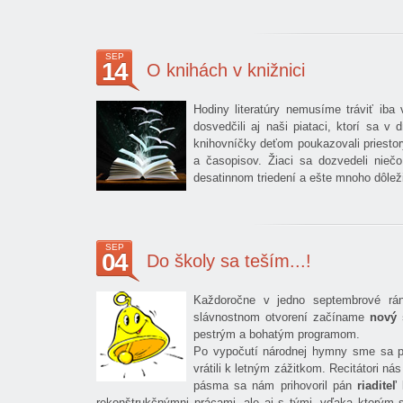
SEP
14
O knihách v knižnici
Hodiny literatúry nemusíme tráviť iba 
dosvedčili aj naši piataci, ktorí sa v
knihovníčky deťom poukazovali priestor
a časopisov. Žiaci sa dozvedeli nieč
desatinnom triedení a ešte mnoho dôleži
SEP
04
Do školy sa teším...!
Každoročne v jedno septembrové ráno
slávnostnom otvorení začíname
nový 
pestrým a bohatým programom.
Po vypočutí národnej hymny sme sa pr
vrátili k letným zážitkom. Recitátori n
pásma sa nám prihovoril pán
riaditeľ
rekonštrukčnýmni prácami, ale aj s tými, vďaka ktorým s