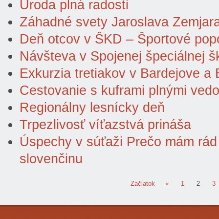
Úroda plná radosti
Záhadné svety Jaroslava Zemjara 
Deň otcov v ŠKD – Športové popo
Návšteva v Spojenej špeciálnej š
Exkurzia tretiakov v Bardejove a
Cestovanie s kuframi plnými ved
Regionálny lesnícky deň
Trpezlivosť víťazstvá prináša
Úspechy v súťaži Prečo mám rád
slovenčinu
«
Začiatok
1
2
3