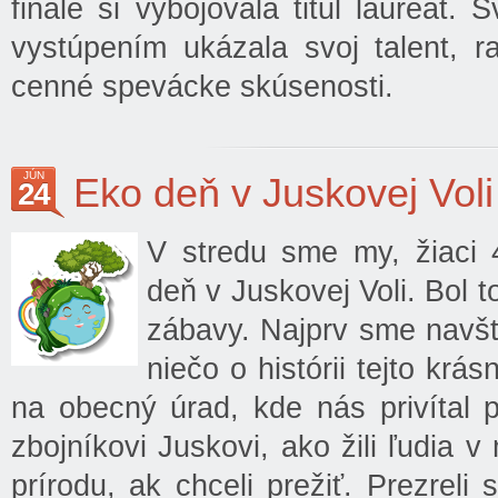
finále si vybojovala titul laureát
vystúpením ukázala svoj talent, r
cenné spevácke skúsenosti.
JÚN
Eko deň v Juskovej Voli
24
V stredu sme my, žiaci 4
deň v Juskovej Voli. Bol t
zábavy. Najprv sme navští
niečo o histórii tejto kr
na obecný úrad, kde nás privítal 
zbojníkovi Juskovi, ako žili ľudia v
prírodu, ak chceli prežiť. Prezrel