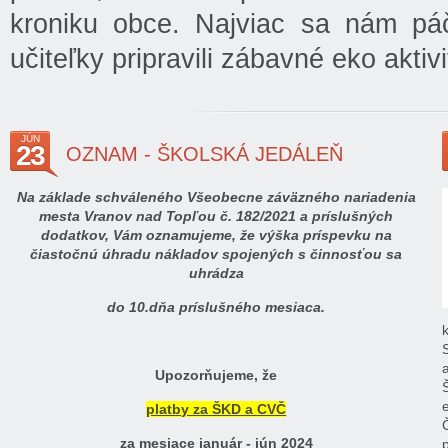
kroniku obce. Najviac sa nám páč
učiteľky pripravili zábavné eko aktiv
JÚN
23
OZNAM - ŠKOLSKÁ JEDÁLEŇ
Na základe schváleného Všeobecne záväzného nariadenia
mesta Vranov nad Topľou č. 182/2021 a príslušných
dodatkov, Vám oznamujeme, že výška príspevku na
čiastočnú úhradu nákladov spojených s činnosťou sa
uhrádza
do 10.dňa príslušného mesiaca.
Upozorňujeme, že
platby za ŠKD a CVČ
za mesiace január - jún 2024