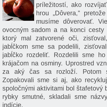
príležitostí, ako rozví
hrou „Dôvera,” pretože
musíme dôverovať. Vie
ovocným sadom a na konci cesty s
ktorý mal zatvorené oči, zisťoval
jabĺčkom sme sa podelili, zisťov
jabĺčko rozdeliť. Rozdelili sme ho
krájačom na osminy. Uprostred vzni
za aký čas sa rozloží. Potom si
Zopakovali sme si aj, ako recyklu
spoločnými aktivitami bol štafetový 
rybky smutné, skladali sme názvy
indície.