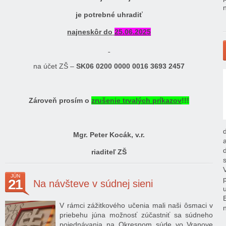
je potrebné uhradiť
najneskôr do
25.06.2025
na účet ZŠ –
SK06 0200 0000 0016 3693 2457
Zároveň prosím o
zrušenie trvalých príkazov
!!!
Mgr. Peter Kocák, v.r.
riaditeľ ZŠ
JÚN
21
Na návšteve v súdnej sieni
V rámci zážitkového učenia mali naši ôsmaci v
priebehu júna možnosť zúčastniť sa súdneho
pojednávania na Okresnom súde vo Vranove