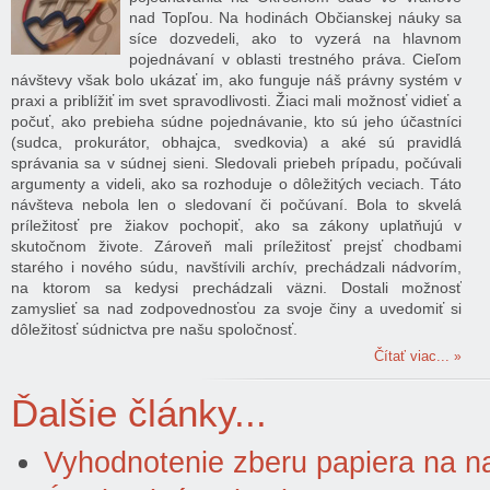
nad Topľou. Na hodinách Občianskej náuky sa
síce dozvedeli, ako to vyzerá na hlavnom
pojednávaní v oblasti trestného práva. Cieľom
návštevy však bolo ukázať im, ako funguje náš právny systém v
praxi a priblížiť im svet spravodlivosti. Žiaci mali možnosť vidieť a
počuť, ako prebieha súdne pojednávanie, kto sú jeho účastníci
(sudca, prokurátor, obhajca, svedkovia) a aké sú pravidlá
správania sa v súdnej sieni. Sledovali priebeh prípadu, počúvali
argumenty a videli, ako sa rozhoduje o dôležitých veciach. Táto
návšteva nebola len o sledovaní či počúvaní. Bola to skvelá
príležitosť pre žiakov pochopiť, ako sa zákony uplatňujú v
skutočnom živote. Zároveň mali príležitosť prejsť chodbami
starého i nového súdu, navštívili archív, prechádzali nádvorím,
na ktorom sa kedysi prechádzali väzni. Dostali možnosť
zamyslieť sa nad zodpovednosťou za svoje činy a uvedomiť si
dôležitosť súdnictva pre našu spoločnosť.
Čítať viac...
Ďalšie články...
Vyhodnotenie zberu papiera na n