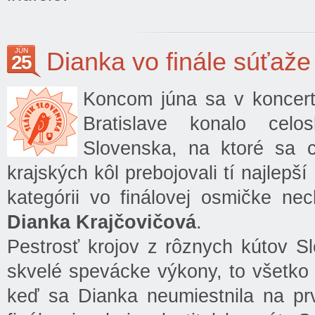
JÚN
Dianka vo finále súťaže
25
Koncom júna sa v koncert
Bratislave konalo celo
Slovenska, na ktoré sa c
krajských kôl prebojovali tí najlepší
kategórii vo finálovej osmičke ne
Dianka Krajčovičová
.
Pestrosť krojov z rôznych kútov S
skvelé spevácke výkony, to všetko 
keď sa Dianka neumiestnila na pr