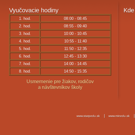
Vyučovacie
hodiny
Kde
1. hod.
08:00 - 08:45
2. hod.
08:55 - 09:40
3. hod.
10:00 - 10:45
4. hod.
10:55 - 11:40
5. hod.
11:50 - 12:35
6. hod.
12:45 - 13:30
7. hod.
14:00 - 14:45
8. hod.
14:50 - 15:35
Usmernenie pre žiakov, rodičov
a návštevníkov školy
www.statpedu.sk
www.minedu.sk