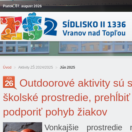
Piatok, 07. august 2026
Úvod
Aktivity ZŠ 2024/2025
Jún 2025
JÚN
Outdoorové aktivity sú 
26
školské prostredie, prehĺbi
podporiť pohyb žiakov
Vonkajšie prostredie