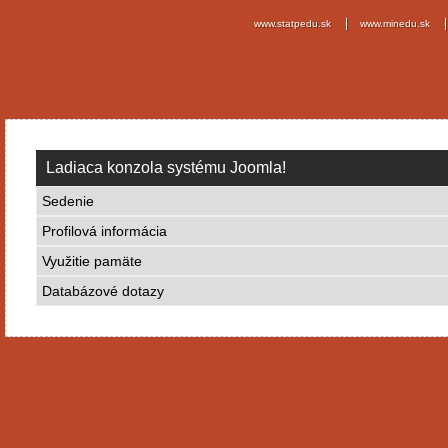
www.statpedu.sk
www.minedu.sk
Ladiaca konzola systému Joomla!
Sedenie
Profilová informácia
Využitie pamäte
Databázové dotazy