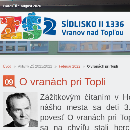
Piatok, 07. august 2026
Úvod
Aktivity ZŠ 2021/2022
Február 2022
O vranách pri Topli
FEB
O vranách pri Topli
09
Zážitkovým čítaním v Ho
nášho mesta sa deti 3.
povesť O vranách pri To
sa na chvíľu stali herc