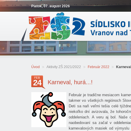
Piatok, 07. august 2026
Úvod
Aktivity ZŠ 2021/2022
Február 2022
Karneval,
FEB
24
Karneval, hurá...!
Február je tradične mesiacom karne
takmer vo všetkých regiónoch Slove
Deti sa naň veľmi tešia celé týždn
niekoľko dní avizovala, že tohoroč
oddeleniach. A veru aj bol. Naše
naobedovaní sa začal v oddeleni
karnevalových masiek od výmyslu sv