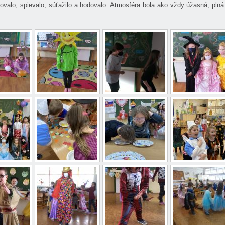
ovalo, spievalo, súťažilo a hodovalo. Atmosféra bola ako vždy úžasná, pln