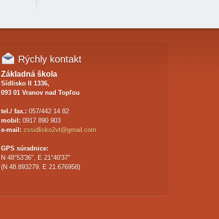
Rýchly
kontakt
Základná škola
Sídlisko II 1336,
093 01 Vranov nad Topľou
tel./ fax.:
057/442 14 82
mobil:
0917 890 903
e-mail:
zssidlisko2vt@gmail.com
GPS súradnice:
N 48°53'36", E 21°40'37"
(N 48.893279, E 21.676958)