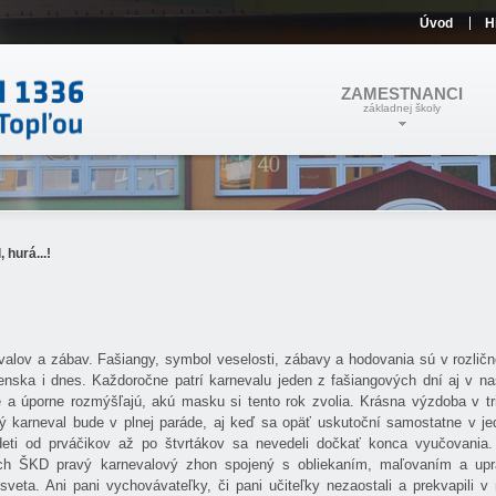
Úvod
H
ZAMESTNANCI
základnej školy
 hurá...!
valov a zábav. Fašiangy, symbol veselosti, zábavy a hodovania sú v rozlič
nska i dnes. Každoročne patrí karnevalu jeden z fašiangových dní aj v na
e a úporne rozmýšľajú, akú masku si tento rok zvolia. Krásna výzdoba v t
ný karneval bude v plnej paráde, aj keď sa opäť uskutoční samostatne v je
 deti od prváčikov až po štvrtákov sa nevedeli dočkať konca vyučovania
ach ŠKD pravý karnevalový zhon spojený s obliekaním, maľovaním a up
eta. Ani pani vychovávateľky, či pani učiteľky nezaostali a prekvapili v