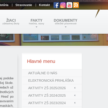
istória
Stravovanie
Kontakt
ŽIACI
FAKTY
DOKUMENTY
základnej školy
história, stavy
dôležité písomnosti
Hlavné
menu
AKTUÁLNE O NÁS
nej podobe
ELEKTRONICKÁ PRIHLÁŠKA
šej škole.
riedach už
AKTIVITY ZŠ 2025/2026
dnotlivých
AKTIVITY ZŠ 2024/2025
. Hneď po
ravovaním
AKTIVITY ZŠ 2023/2024
 maskách,