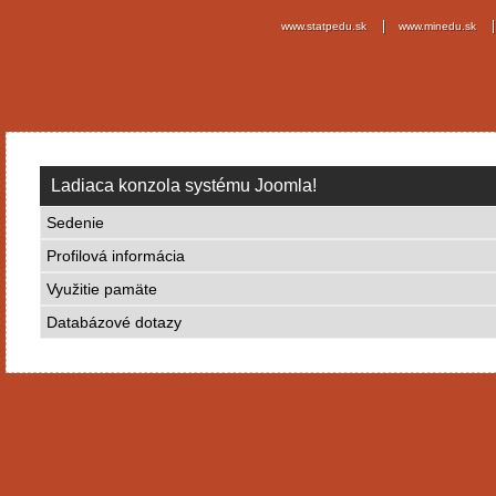
www.statpedu.sk
www.minedu.sk
Ladiaca konzola systému Joomla!
Sedenie
Profilová informácia
Využitie pamäte
Databázové dotazy