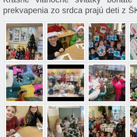
prekvapenia zo srdca prajú deti z Š