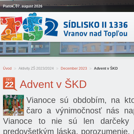
Piatok, 07. august 2026
Úvod
Aktivity ZŠ 2023/2024
December 2023
Advent v ŠKD
DEC
Advent v ŠKD
22
Vianoce sú obdobím, na kto
čaro a výnimočnosť nás nap
Vianoce to nie sú len darčeky a
predovšetkým láska, porozumenie, 