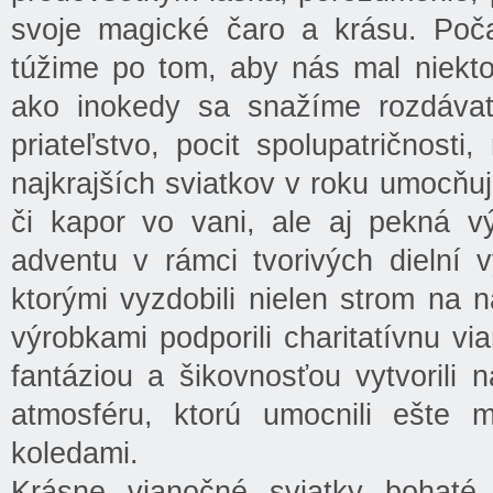
svoje magické čaro a krásu. Poča
túžime po tom, aby nás mal niekt
ako inokedy sa snažíme rozdávať 
priateľstvo, pocit spolupatričnosti
najkrajších sviatkov v roku umocňu
či kapor vo vani, ale aj pekná 
adventu v rámci tvorivých dielní 
ktorými vyzdobili nielen strom na n
výrobkami podporili charitatívnu vi
fantáziou a šikovnosťou vytvorili 
atmosféru, ktorú umocnili ešte m
koledami.
Krásne vianočné sviatky bohaté