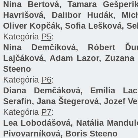
Nina Bertová, Tamara Gešperi
Havrišová, Dalibor Hudák, Mich
Oliver Kopčák, Sofia Lešková, Seb
Kategória
P5
:
Nina Demčíková, Róbert Ďur
Lajčáková, Adam Lazor, Zuzana M
Steeno
Kategória
P6
:
Diana Demčáková, Emília Lac
Serafin, Jana Štegerová, Jozef Ve
Kategória
P7
:
Lea Lobodášová, Natália Mandulo
Pivovarníková, Boris Steeno