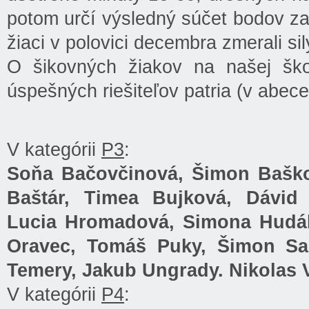
potom určí výsledný súčet bodov za 
žiaci v polovici decembra zmerali si
O šikovných žiakov na našej ško
úspešných riešiteľov patria (v abec
V kategórii
P3
:
Soňa Bačovčinová, Šimon Baško
Baštár, Timea Bujková, Dávi
Lucia Hromadová, Simona Hudák
Oravec, Tomáš Puky, Šimon Sag
Temery, Jakub Ungrady. Nikolas 
V kategórii
P4
: