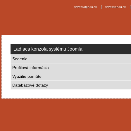
www.statpedu.sk
www.minedu.sk
Ladiaca konzola systému Joomla!
Sedenie
Profilová informácia
Využitie pamäte
Databázové dotazy