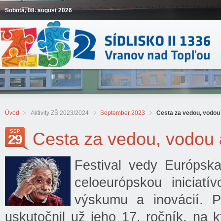
Sobota, 08. august 2026
Úvod
Aktivity ZŠ 2023/2024
September 2023
Cesta za vedou, vodou 
SEP
Cesta za vedou, vodou 
29
Festival vedy Európsk
celoeurópskou iniciat
výskumu a inovácií. P
uskutočnil už jeho 17. ročník, na