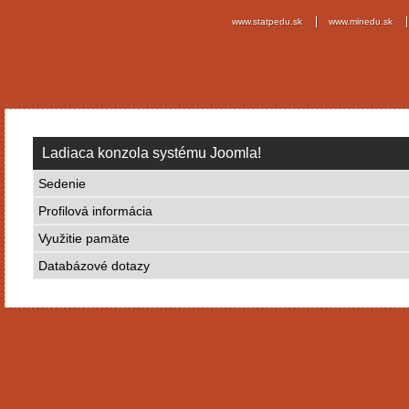
www.statpedu.sk
www.minedu.sk
Ladiaca konzola systému Joomla!
Sedenie
Profilová informácia
Využitie pamäte
Databázové dotazy