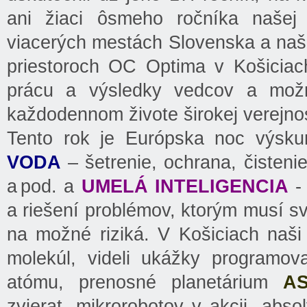
ani žiaci ôsmeho ročníka našej 
viacerých mestách Slovenska a naši 
priestoroch OC Optima v Košiciach.
prácu a výsledky vedcov a možno
každodennom živote širokej verejnos
Tento rok je Európska noc výsk
VODA
– šetrenie, ochrana, čisteni
a pod. a
UMELÁ INTELIGENCIA
- 
a riešení problémov, ktorým musí sve
na možné riziká. V Košiciach naši 
molekúl, videli ukážky programov
atómu, prenosné planetárium
A
zvierat, mikrorobotov v akcii, abso