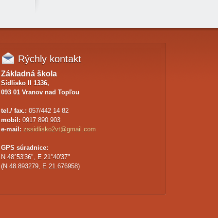
Rýchly
kontakt
Základná škola
Sídlisko II 1336,
093 01 Vranov nad Topľou
tel./ fax.:
057/442 14 82
mobil:
0917 890 903
e-mail:
zssidlisko2vt@gmail.com
GPS súradnice:
N 48°53'36", E 21°40'37"
(N 48.893279, E 21.676958)