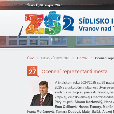
Štvrtok, 06. august 2026
Úvod
Aktivity ZŠ 2024/2025
Jún 2025
Ocenení repr
JÚN
27
Ocenení reprezentanti mesta
V školskom roku 2024/2025 sa 59 nadan
2025 sa uskutočnila slávnosť „Reprezen
školstva si dvojkári prevzali ďakovný li
krajskej, celoslovenskej i medzinárodnej
Prvý stupeň:
Šimon Kozlovský, Hana J
Ema Ocilková, Hanna Temery, Marián 
Ivana Molčanová, Tamara Dudová, Matej Baláž, Alexej M