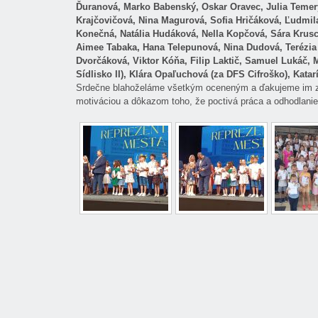
Ďuranová, Marko Babenský, Oskar Oravec, Julia Temer
Krajčovičová, Nina Magurová, Sofia Hričáková, Ľudmil
Konečná, Natália Hudáková, Nella Kopčová, Sára Krusc
Aimee Tabaka, Hana Telepunová, Nina Dudová, Terézia 
Dvorčáková, Viktor Kóňa, Filip Laktič, Samuel Lukáč, 
Sídlisko II), Klára Opaľuchová (za DFS Cifroško), Katar
Srdečne blahoželáme všetkým oceneným a ďakujeme im za 
motiváciou a dôkazom toho, že poctivá práca a odhodlanie