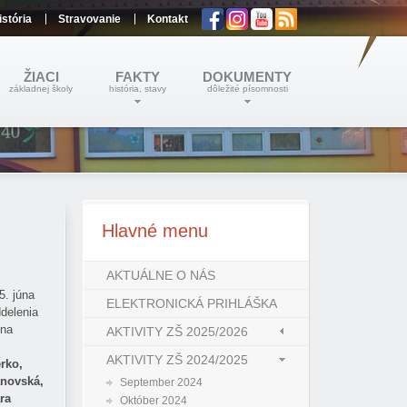
istória
Stravovanie
Kontakt
ŽIACI
FAKTY
DOKUMENTY
základnej školy
história, stavy
dôležité písomnosti
Hlavné
menu
AKTUÁLNE O NÁS
5. júna
ELEKTRONICKÁ PRIHLÁŠKA
delenia
 na
AKTIVITY ZŠ 2025/2026
AKTIVITY ZŠ 2024/2025
rko,
anovská,
September 2024
ra
Október 2024