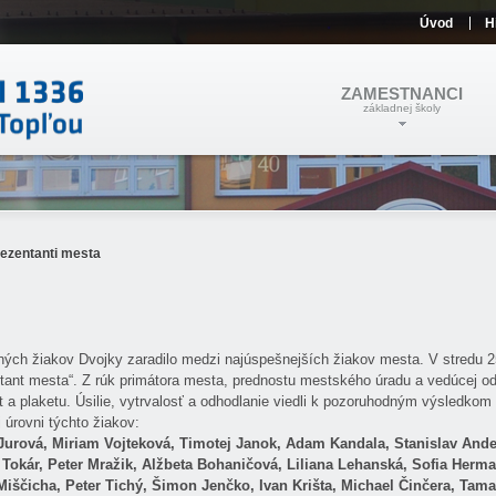
Úvod
H
ZAMESTNANCI
základnej školy
ezentanti mesta
ých žiakov Dvojky zaradilo medzi najúspešnejších žiakov mesta. V stredu 2
tant mesta“. Z rúk primátora mesta, prednostu mestského úradu a vedúcej od
st a plaketu. Úsilie, vytrvalosť a odhodlanie viedli k pozoruhodným výsledkom
 úrovni týchto žiakov:
urová, Miriam Vojteková, Timotej Janok, Adam Kandala, Stanislav Ande
Tokár, Peter Mražik, Alžbeta Bohaničová, Liliana Lehanská, Sofia Herm
iščicha, Peter Tichý, Šimon Jenčko, Ivan Krišta, Michael Činčera, Tama