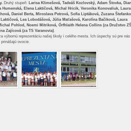
y.
Druhý stupeň:
Larisa Klimešová, Tadeáš Kozlovský, Adam Štovka, Dia
a Humenská, Elena Laktičová, Michal Hricik, Veronika Konovaliuk, Laura
hová, Daniel Berta, Miroslava Petrová, Sofia Liptáková, Zuzana Štefank
Laktičová, Lea Lobodášová, Júlia Maťašová, Karolína Bačiková, Laura
Michal Pohlod, Noemi Mitriková, Órfhlaith Helena Collins (za Družstvo Z
ína Zajícová (za TS Varanovia)
.
výbornú reprezentáciu našej školy i celého mesta. Ich úspechy sú pre nás
 prinášajú ovocie.