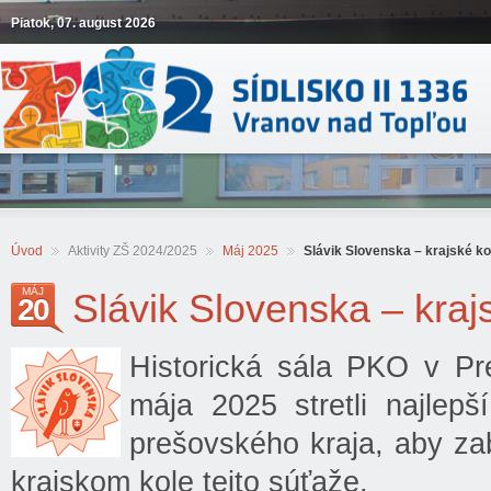
Piatok, 07. august 2026
Úvod
Aktivity ZŠ 2024/2025
Máj 2025
Slávik Slovenska – krajské ko
MÁJ
Slávik Slovenska – kraj
20
Historická sála PKO v Pr
mája 2025 stretli najlepš
prešovského kraja, aby zab
krajskom kole tejto súťaže.