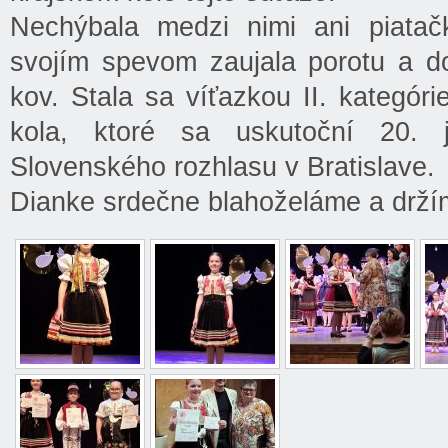
Nechýbala medzi nimi ani piata
svojím spevom zaujala porotu a do
kov. Stala sa víťazkou II. kategór
kola, ktoré sa uskutoční 20. 
Slovenského rozhlasu v Bratislave.
Dianke srdečne blahoželáme a držím