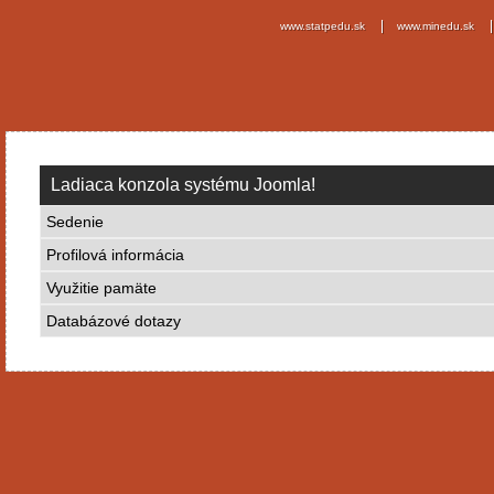
www.statpedu.sk
www.minedu.sk
Ladiaca konzola systému Joomla!
Sedenie
Profilová informácia
Využitie pamäte
Databázové dotazy