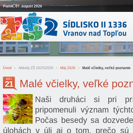
Piatok, 07. august 2026
Úvod
Aktivity ZŠ 2025/2026
Máj 2026
Malé včielky, veľké poznanie
MÁJ
Malé včielky, veľké poz
21
Naši druháci si pri prí
pripomenuli význam týchto
Počas besedy sa dozvedeli
úlohách v úli aj o tom, prečo sú