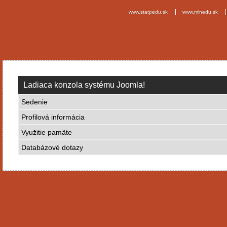
www.statpedu.sk
www.minedu.sk
Ladiaca konzola systému Joomla!
Sedenie
Profilová informácia
Využitie pamäte
Databázové dotazy