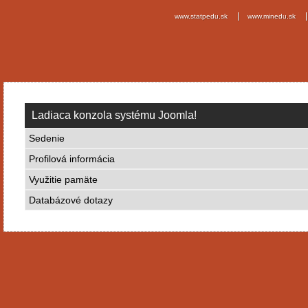
www.statpedu.sk
www.minedu.sk
Ladiaca konzola systému Joomla!
Sedenie
Profilová informácia
Využitie pamäte
Databázové dotazy