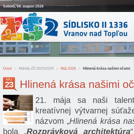
Sobota, 08. august 2026
Úvod
Aktivity ZŠ 2025/2026
Máj 2026
Hlinená krása našimi očami
MÁJ
Hlinená krása našimi o
23
21. mája sa naši talento
kreatívnej výtvarnej súťa
názvom „
Hlinená krása na
bola „
Rozprávková architektúra