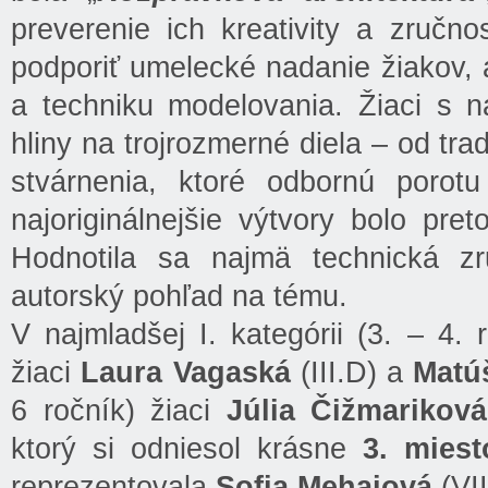
preverenie ich kreativity a zručno
podporiť umelecké nadanie žiakov, al
a techniku modelovania. Žiaci s n
hliny na trojrozmerné diela – od tr
stvárnenia, ktoré odbornú porotu
najoriginálnejšie výtvory bolo pre
Hodnotila sa najmä technická zr
autorský pohľad na tému.
V najmladšej I. kategórii (3. – 4. 
žiaci
Laura Vagaská
(III.D) a
Matúš
6 ročník) žiaci
Júlia Čižmariková
ktorý si odniesol krásne
3. miest
reprezentovala
Sofia Mehajová
(VI