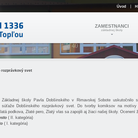
Úvod
H
ZAMESTNANCI
základnej školy
 rozprávkový svet
 Základnej školy Pavla Dobšinského v Rimavskej Sobote uskutočnilo s
ej súťaže Dobšinského rozprávkový svet. Do tvorby komiksov na motívy
atá podkova, Zlaté pero, Zlatý vlas sa zapojili aj žiaci našej školy. Ocenení ž
esto
( II. kategória)
to
( I. kategória)