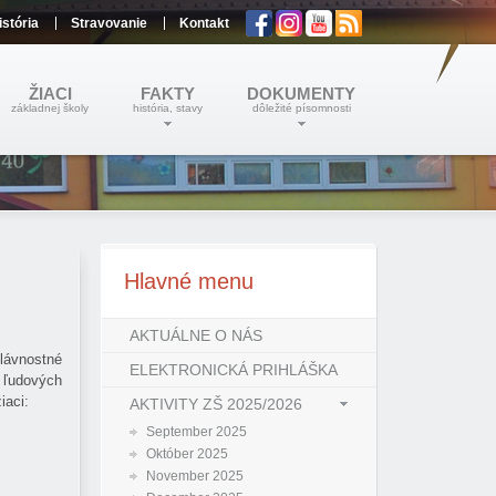
istória
Stravovanie
Kontakt
ŽIACI
FAKTY
DOKUMENTY
základnej školy
história, stavy
dôležité písomnosti
Hlavné
menu
AKTUÁLNE O NÁS
lávnostné
ELEKTRONICKÁ PRIHLÁŠKA
 ľudových
iaci:
AKTIVITY ZŠ 2025/2026
September 2025
Október 2025
November 2025