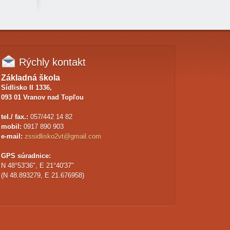
Rýchly
kontakt
Základná škola
Sídlisko II 1336,
093 01 Vranov nad Topľou
tel./ fax.:
057/442 14 82
mobil:
0917 890 903
e-mail:
zssidlisko2vt@gmail.com
GPS súradnice:
N 48°53'36", E 21°40'37"
(N 48.893279, E 21.676958)