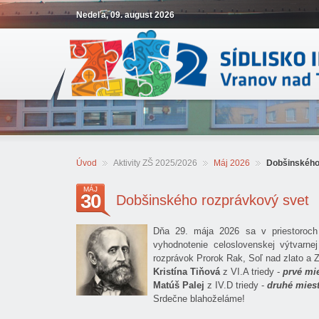
Nedeľa, 09. august 2026
Úvod
Aktivity ZŠ 2025/2026
Máj 2026
Dobšinského
MÁJ
30
Dobšinského rozprávkový svet
Dňa 29. mája 2026 sa v priestoroch
vyhodnotenie celoslovenskej výtvarn
rozprávok Prorok Rak, Soľ nad zlato a Zl
Kristína Tiňová
z VI.A triedy -
prvé mi
Matúš Palej
z IV.D triedy -
druhé mies
Srdečne blahoželáme!