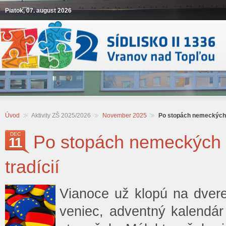
Piatok, 07. august 2026
Úvod
Aktivity ZŠ 2025/2026
November 2025
Po stopách nemeckých 
DEC
Po stopách nemeckých 
11
tradícií
Vianoce už klopú na dvere
veniec, adventný kalendár