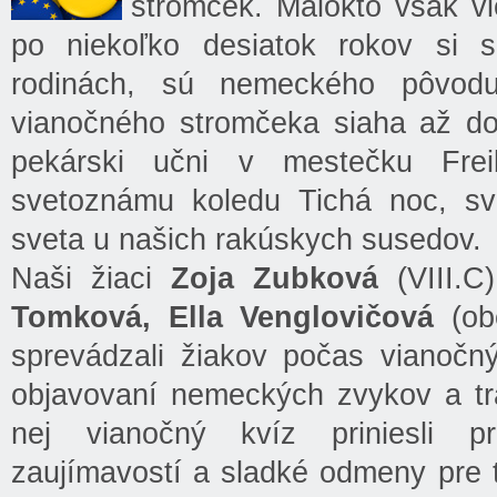
stromček. Málokto však vi
po niekoľko desiatok rokov si 
rodinách, sú nemeckého pôvodu
vianočného stromčeka siaha až do 
pekárski učni v mestečku Frei
svetoznámu koledu Tichá noc, svä
sveta u našich rakúskych susedov.
Naši žiaci
Zoja Zubková
(VIII.C
Tomková, Ella Venglovičová
(ob
sprevádzali žiakov počas vianočn
objavovaní nemeckých zvykov a tra
nej vianočný kvíz priniesli p
zaujímavostí a sladké odmeny pre 