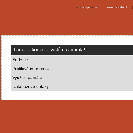
www.statpedu.sk
www.minedu.sk
Ladiaca konzola systému Joomla!
Sedenie
Profilová informácia
Využitie pamäte
Databázové dotazy