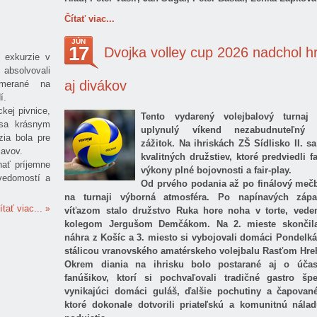
Čítať viac...
JÚN
17
Dvojka volley cup 2026 nadchol h
j exkurzie v
absolvovali
aj divákov
zamerané na
í.
ckej pivnice,
Tento vydarený volejbalový turnaj p
i sa krásnym
uplynulý víkend nezabudnuteľný 
zia bola pre
zážitok. Na ihriskách ZŠ Sídlisko II. sa
javov.
kvalitných družstiev, ktoré predviedli f
nať príjemne
výkony plné bojovnosti a fair-play.
vedomostí a
Od prvého podania až po finálový mečb
na turnaji výborná atmosféra. Po napínavých záp
ítať viac...
víťazom stalo družstvo Ruka hore noha v torte, ved
kolegom Jergušom Demčákom. Na 2. mieste skončil
náhra z Košíc a 3. miesto si vybojovali domáci Pondelká
stálicou vranovského amatérskeho volejbalu Rasťom Hr
Okrem diania na ihrisku bolo postarané aj o účas
fanúšikov, ktorí si pochvaľovali tradičné gastro špe
vynikajúci domáci guláš, ďalšie pochutiny a čapovan
ktoré dokonale dotvorili priateľskú a komunitnú nála