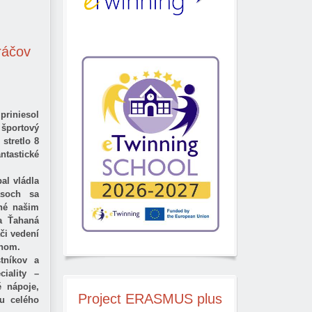
ráčov
riniesol
športový
 stretlo 8
antastické
al vládla
asoch sa
ené našim
a Ťahaná
či vedení
ehom.
tníkov a
ciality –
é nápoje,
Project
ERASMUS plus
du celého