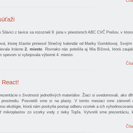
Číta
súťaži
 Slávici z lavice sa rozozneli 9. júna v priestoroch ABC CVČ Prešov, v ktor
vá, ktorej šťastie priniesol Slnečný kalendár od Mariky Gombitovej. Svojím
pievala krásne
2. miesto
. Rovnako nás potešila aj Mia Bížová, ktorá zauja
 spevom si vybojovala výborné 4. miesto.
Číta
, React!
zentácie o životnosti jednotlivých materiálov. Žiaci si uvedomovali, ako dlh
prostrediu. Posvietili sme si na plasty. V tomto mesiaci sme zároveň n
ou ekológie, ktorá nám poskytla postup odberu vzoriek a ich vyhodnocovani
mikroplastov zo vzorky vody z rieky Topľa. Vytvorili sme prezentáciu, 
Číta