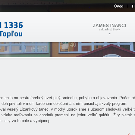
Úvod
H
ZAMESTNANCI
základnej školy
menilo na pestrofarebný svet plný smiechu, pohybu a objavovania. Počas o
ň privítali v inom farebnom oblečení a s ním prišiel aj skvelý program.
coval veselý Lízankový tanec, v modrý utorok sme s úžasom sledovali veľké t
vďaka maľovaniu na chodník premenil na jednu veľkú galériu. Žltý piatok z
i sily vo futbale a vybíjanej.