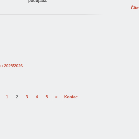
podujatia.
Číta
ku 2025/2026
»
1
2
3
4
5
Koniec