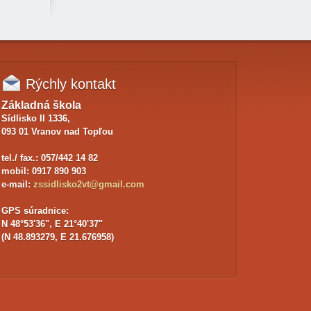
Rýchly
kontakt
Základná škola
Sídlisko II 1336,
093 01 Vranov nad Topľou
tel./ fax.:
057/442 14 82
mobil:
0917 890 903
e-mail:
zssidlisko2vt@gmail.com
GPS súradnice:
N 48°53'36", E 21°40'37"
(N 48.893279, E 21.676958)