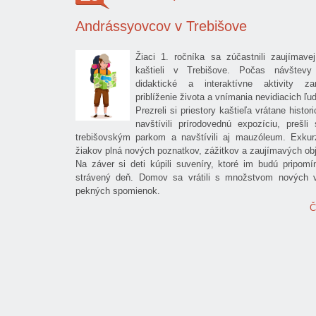
Andrássyovcov v Trebišove
Žiaci 1. ročníka sa zúčastnili zaujímave
kaštieli v Trebišove. Počas návštevy 
didaktické a interaktívne aktivity 
priblíženie života a vnímania nevidiacich ľud
Prezreli si priestory kaštieľa vrátane histori
navštívili prírodovednú expozíciu, prešl
trebišovským parkom a navštívili aj mauzóleum. Exkur
žiakov plná nových poznatkov, zážitkov a zaujímavých ob
Na záver si deti kúpili suveníry, ktoré im budú pripomí
strávený deň. Domov sa vrátili s množstvom nových 
pekných spomienok.
Č