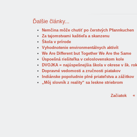
Ďalšie články...
Nemčina môže chutiť po čerstvých Pfannkuchen
Za tajomstvami kaštieľa a skanzenu
Škola v prírode
Vyhodnotenie environmentálnych aktivít
We Are Different but Together We Are the Same
Úspoešná riešiteľka v celoslovenskom kole
DVOJKA = najúspešnejšia škola v okrese v šk. ro
Dopravné vedomosti a zručnosti piatakov
Indiánske popoludnie plné priateľstva a zážitkov
„Môj slovník z reality“ sa leskne striebrom
«
Začiatok