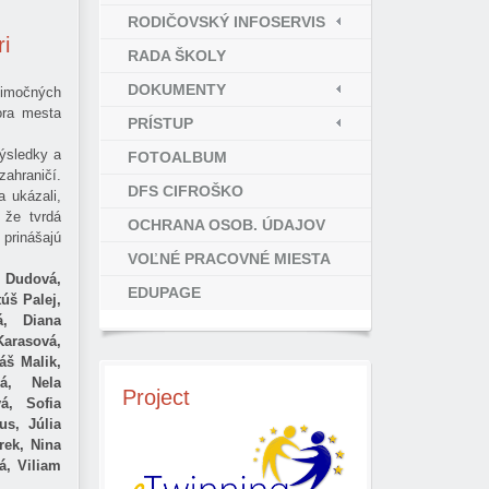
RODIČOVSKÝ INFOSERVIS
ri
RADA ŠKOLY
DOKUMENTY
nimočných
tora mesta
PRÍSTUP
výsledky a
FOTOALBUM
ahraničí.
DFS CIFROŠKO
a ukázali,
 že tvrdá
OCHRANA OSOB. ÚDAJOV
 prinášajú
VOĽNÉ PRACOVNÉ MIESTA
 Dudová,
EDUPAGE
úš Palej,
á, Diana
Karasová,
áš Malik,
vá, Nela
Project
á, Sofia
us, Júlia
rek, Nina
á, Viliam