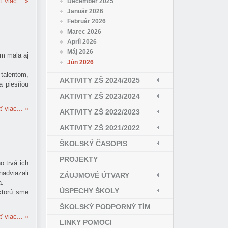
ť viac...
December 2025
Január 2026
Február 2026
Marec 2026
Apríl 2026
Máj 2026
om mala aj
Jún 2026
 talentom,
AKTIVITY ZŠ 2024/2025
la piesňou
AKTIVITY ZŠ 2023/2024
ť viac...
AKTIVITY ZŠ 2022/2023
AKTIVITY ZŠ 2021/2022
ŠKOLSKÝ ČASOPIS
PROJEKTY
o trvá ich
adviazali
ZÁUJMOVÉ ÚTVARY
a.
ÚSPECHY ŠKOLY
ktorú sme
ŠKOLSKÝ PODPORNÝ TÍM
ť viac...
LINKY POMOCI