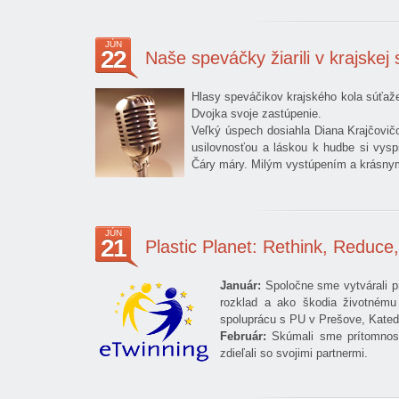
JÚN
22
Naše speváčky žiarili v krajskej 
Hlasy speváčikov krajského kola súťaže
Dvojka svoje zastúpenie.
Veľký úspech dosiahla Diana Krajčovičo
usilovnosťou a láskou k hudbe si vys
Čáry máry. Milým vystúpením a krásnym
JÚN
21
Plastic Planet: Rethink, Reduce
Január:
Spoločne sme vytvárali pre
rozklad a ako škodia životnému 
spoluprácu s PU v Prešove, Katedr
Február:
Skúmali sme prítomnosť 
zdieľali so svojimi partnermi.