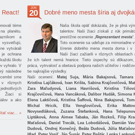
JÚN
20
, React!
Dobré meno mesta šíria aj dvojká
enovali téme
Naša škola opäť dokázala, že je plná vý
na planétu.
talentov. Naši žiaci získali z rúk primá
tazníkom a
prestížne ocenenie „
Reprezentant mesta
“.
 vysvetľujú,
Toto ocenenie sa udeľuje za mimoriadne 
ne vytvárali
šírenie dobrého mena mesta doma i v z
 je ochrana
Naši žiaci zažiarili v rôznych oblastiach 
a každú školu
že ich talent nemá hranice. Tieto úspechy sú dôkazom,
ov vyhralo. V
práca, vytrvalosť a obetavá podpora našich učiteľov i rodičov
orý následne
tie najkrajšie výsledky.
decembri sme
Naši ocenení:
Matej Suja, Mária Bakajsová, Tamara
y v rôznych
Kristína Lajčáková, Ivan Krišta, Sabina Krajčovičová, Mat
jednotlivých
Zara Maľudyová, Liana Havrišová, Kristína Tiňov
v. Žiaci si
Krajčovičová, Hana Vancáková, Dalibor Hudák, Simona 
riálov a ako
Elena Laktičová, Kristína Šaffová, Nina Bakajsová, Tom
Michal Hricik, Ella Venglovičová, Erika Matto
Novysedláková, Zuzana Štefanková, Hana Telepunov
ítať viac...
Liptáková, Anna Aimee Tabaka, Ján Rozkoš, Filip Kra
Maťašová, Daniel Trecák, Lea Lobodášová, Damián Vav
Dudová, Ondrej Konečný, Beáta Dudová, Júlia Maťašov
Hlad, Peter Vasiľ, Ján Šugár, Peter Baštár, Lenka Lapková