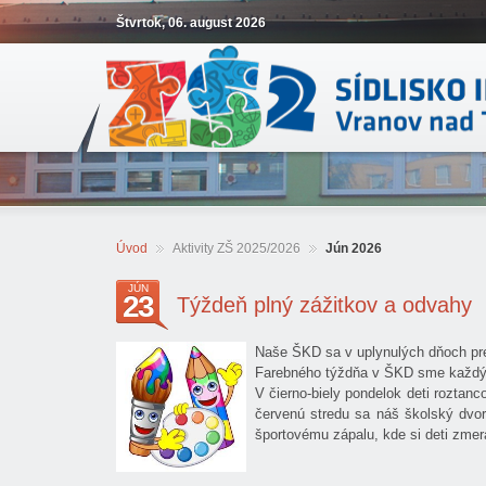
Štvrtok, 06. august 2026
Úvod
Aktivity ZŠ 2025/2026
Jún 2026
JÚN
23
Týždeň plný zážitkov a odvahy
Naše ŠKD sa v uplynulých dňoch pre
Farebného týždňa v ŠKD sme každý de
V čierno-biely pondelok deti roztan
červenú stredu sa náš školský dvor 
športovému zápalu, kde si deti zmeral