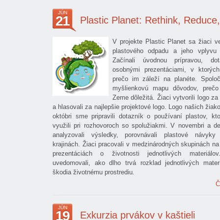
JÚN
21
Plastic Planet: Rethink, Reduce
V projekte Plastic Planet sa žiaci v
plastového odpadu a jeho vplyvu 
Začínali úvodnou prípravou, do
osobnými prezentáciami, v ktorých
prečo im záleží na planéte. Spoloč
myšlienkovú mapu dôvodov, prečo
Zeme dôležitá. Žiaci vytvorili logo z
a hlasovali za najlepšie projektové logo. Logo našich žiak
októbri sme pripravili dotazník o používaní plastov, kt
využili pri rozhovoroch so spolužiakmi. V novembri a 
analyzovali výsledky, porovnávali plastové návyk
krajinách. Žiaci pracovali v medzinárodných skupinách na 
prezentáciách o životnosti jednotlivých materiálo
uvedomovali, ako dlho trvá rozklad jednotlivých mate
škodia životnému prostrediu.
Č
JÚN
19
Exkurzia prvákov v kaštieli