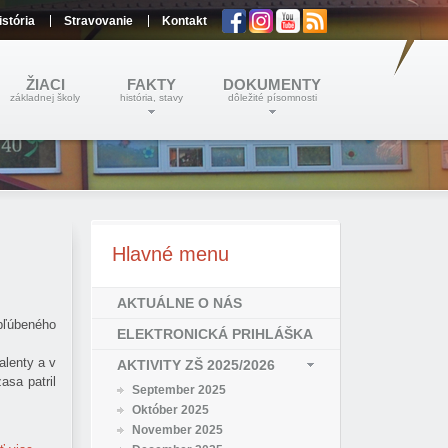
istória
Stravovanie
Kontakt
ŽIACI
FAKTY
DOKUMENTY
základnej školy
história, stavy
dôležité písomnosti
Hlavné
menu
AKTUÁLNE O NÁS
bľúbeného
ELEKTRONICKÁ PRIHLÁŠKA
alenty a v
AKTIVITY ZŠ 2025/2026
asa patril
September 2025
Október 2025
November 2025